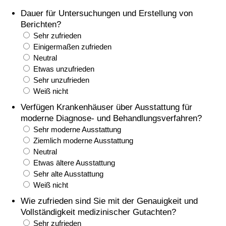
Dauer für Untersuchungen und Erstellung von
Gesundheitsversorgung
Berichten?
Sehr zufrieden
Gesundheitsversorgungs-Index (aktuell)
Einigermaßen zufrieden
Neutral
Etwas unzufrieden
Gesundheitsversorgungs-Index
Sehr unzufrieden
Weiß nicht
Gesundheitsversorgungs-Index nach Land
Verfügen Krankenhäuser über Ausstattung für
moderne Diagnose- und Behandlungsverfahren?
Umweltverschmutzung
Sehr moderne Ausstattung
Ziemlich moderne Ausstattung
Umweltverschmutzungs-Index (aktuell)
Neutral
Etwas ältere Ausstattung
Verschmutzungsindex
Sehr alte Ausstattung
Weiß nicht
Umweltverschmutzungs-Index nach Land
Wie zufrieden sind Sie mit der Genauigkeit und
Vollständigkeit medizinischer Gutachten?
Sehr zufrieden
Verkehr