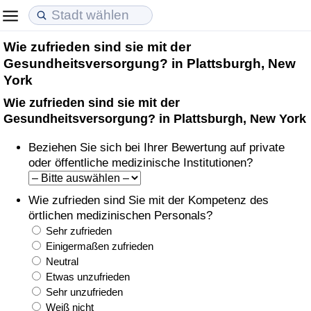
Wie zufrieden sind sie mit der
Lebenshaltungskosten
Immobilienpreise
Lebensqualität
Gesundheitsversorgung? in Plattsburgh, New
York
Lebenshaltungskosten-Index (aktuell)
Immobilienpreis-Index (aktuell)
Lebensqualität-Index
Wie zufrieden sind sie mit der
Gesundheitsversorgung? in Plattsburgh, New York
Lebenshaltungskosten-Index
Immobilienpreis-Index
Lebensqualität-Index (aktuell)
Beziehen Sie sich bei Ihrer Bewertung auf private
Lebenshaltungskosten-Index nach Land
Immobilienpreis-Index nach Land
Lebensqualitätsindex nach Land
oder öffentliche medizinische Institutionen?
in Akaba
Kriminalität
Wie zufrieden sind Sie mit der Kompetenz des
örtlichen medizinischen Personals?
Kriminalitäts-Index (aktuell)
Sehr zufrieden
Einigermaßen zufrieden
Neutral
Kriminalitäts-Index
Etwas unzufrieden
Sehr unzufrieden
Kriminalitätsindex nach Land
Weiß nicht