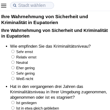
Ihre Wahrnehmung von Sicherheit und
Lebenshaltungskosten
Immobilienpreise
Lebensqualität
Kriminalität in Eupatorien
Ihre Wahrnehmung von Sicherheit und Kriminalität
Lebenshaltungskosten-Index (aktuell)
Immobilienpreis-Index (aktuell)
Lebensqualität-Index
in Eupatorien
Lebenshaltungskosten-Index
Immobilienpreis-Index
Lebensqualität-Index (aktuell)
Wie empfinden Sie das Kriminalitätsniveau?
Sehr ernst
Lebenshaltungskosten-Index nach Land
Immobilienpreis-Index nach Land
Lebensqualitätsindex nach Land
Relativ ernst
Neutral
Eher gering
in Akaba
Kriminalität
Sehr gering
Weiß nicht
Kriminalitäts-Index (aktuell)
Hat in den vergangenen drei Jahren das
Kriminalitätsniveau in Ihrer Umgebung zugenommen,
Kriminalitäts-Index
abgenommen oder ist es stagniert?
Ist gestiegen
Kriminalitätsindex nach Land
Ist in etwa gleich geblieben