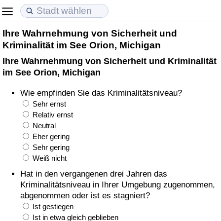
Ihre Wahrnehmung von Sicherheit und
Lebenshaltungskosten
Immobilienpreise
Lebensqualität
Kriminalität im See Orion, Michigan
Ihre Wahrnehmung von Sicherheit und Kriminalität
Lebenshaltungskosten-Index (aktuell)
Immobilienpreis-Index (aktuell)
Lebensqualität-Index
im See Orion, Michigan
Lebenshaltungskosten-Index
Immobilienpreis-Index
Lebensqualität-Index (aktuell)
Wie empfinden Sie das Kriminalitätsniveau?
Sehr ernst
Lebenshaltungskosten-Index nach Land
Immobilienpreis-Index nach Land
Lebensqualitätsindex nach Land
Relativ ernst
Neutral
Eher gering
in Akaba
Kriminalität
Sehr gering
Weiß nicht
Kriminalitäts-Index (aktuell)
Hat in den vergangenen drei Jahren das
Kriminalitätsniveau in Ihrer Umgebung zugenommen,
Kriminalitäts-Index
abgenommen oder ist es stagniert?
Ist gestiegen
Kriminalitätsindex nach Land
Ist in etwa gleich geblieben