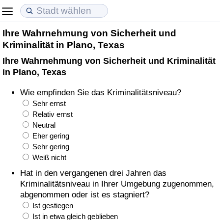
Ihre Wahrnehmung von Sicherheit und
Lebenshaltungskosten
Immobilienpreise
Lebensqualität
Kriminalität in Plano, Texas
Ihre Wahrnehmung von Sicherheit und Kriminalität
Lebenshaltungskosten-Index (aktuell)
Immobilienpreis-Index (aktuell)
Lebensqualität-Index
in Plano, Texas
Lebenshaltungskosten-Index
Immobilienpreis-Index
Lebensqualität-Index (aktuell)
Wie empfinden Sie das Kriminalitätsniveau?
Sehr ernst
Lebenshaltungskosten-Index nach Land
Immobilienpreis-Index nach Land
Lebensqualitätsindex nach Land
Relativ ernst
Neutral
Eher gering
in Akaba
Kriminalität
Sehr gering
Weiß nicht
Kriminalitäts-Index (aktuell)
Hat in den vergangenen drei Jahren das
Kriminalitätsniveau in Ihrer Umgebung zugenommen,
Kriminalitäts-Index
abgenommen oder ist es stagniert?
Ist gestiegen
Kriminalitätsindex nach Land
Ist in etwa gleich geblieben