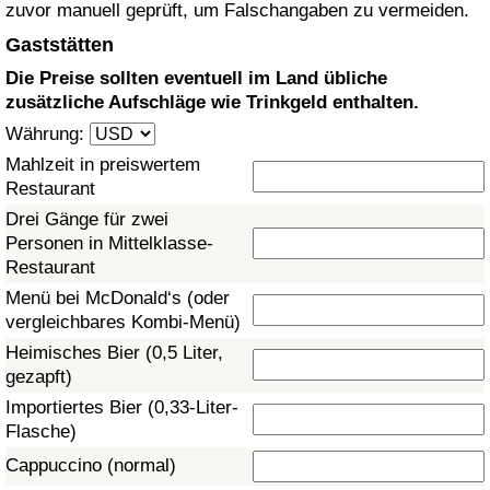
zuvor manuell geprüft, um Falschangaben zu vermeiden.
Gesundheitsversorgung
Gaststätten
Die Preise sollten eventuell im Land übliche
Gesundheitsversorgungs-Index (aktuell)
zusätzliche Aufschläge wie Trinkgeld enthalten.
Währung:
Gesundheitsversorgungs-Index
Mahlzeit in preiswertem
Restaurant
Gesundheitsversorgungs-Index nach Land
Drei Gänge für zwei
Personen in Mittelklasse-
Umweltverschmutzung
Restaurant
Menü bei McDonald‘s (oder
Umweltverschmutzungs-Index (aktuell)
vergleichbares Kombi-Menü)
Heimisches Bier (0,5 Liter,
Verschmutzungsindex
gezapft)
Importiertes Bier (0,33-Liter-
Umweltverschmutzungs-Index nach Land
Flasche)
Cappuccino (normal)
Verkehr