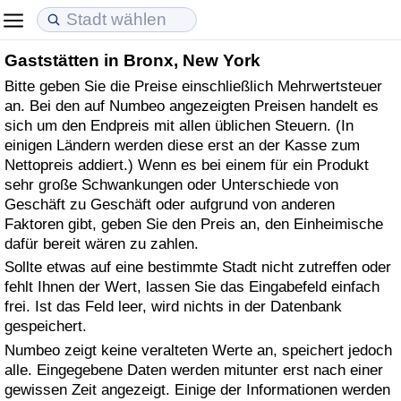
Gaststätten in Bronx, New York
Lebenshaltungskosten
Immobilienpreise
Lebensqualität
Bitte geben Sie die Preise einschließlich Mehrwertsteuer
an. Bei den auf Numbeo angezeigten Preisen handelt es
Lebenshaltungskosten-Index (aktuell)
Immobilienpreis-Index (aktuell)
Lebensqualität-Index
sich um den Endpreis mit allen üblichen Steuern. (In
einigen Ländern werden diese erst an der Kasse zum
Lebenshaltungskosten-Index
Immobilienpreis-Index
Lebensqualität-Index (aktuell)
Nettopreis addiert.) Wenn es bei einem für ein Produkt
sehr große Schwankungen oder Unterschiede von
Lebenshaltungskosten-Index nach Land
Immobilienpreis-Index nach Land
Lebensqualitätsindex nach Land
Geschäft zu Geschäft oder aufgrund von anderen
Faktoren gibt, geben Sie den Preis an, den Einheimische
dafür bereit wären zu zahlen.
in Akaba
Kriminalität
Sollte etwas auf eine bestimmte Stadt nicht zutreffen oder
fehlt Ihnen der Wert, lassen Sie das Eingabefeld einfach
Kriminalitäts-Index (aktuell)
frei. Ist das Feld leer, wird nichts in der Datenbank
gespeichert.
Kriminalitäts-Index
Numbeo zeigt keine veralteten Werte an, speichert jedoch
alle. Eingegebene Daten werden mitunter erst nach einer
Kriminalitätsindex nach Land
gewissen Zeit angezeigt. Einige der Informationen werden