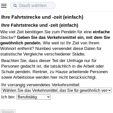
Ihre Fahrtstrecke und -zeit (einfach)
Lebenshaltungskosten
Immobilienpreise
Lebensqualität
Ihre Fahrtstrecke und -zeit (einfach)
Wie viel Zeit benötigen Sie zum Pendeln für eine
einfache
Lebenshaltungskosten-Index (aktuell)
Immobilienpreis-Index (aktuell)
Lebensqualität-Index
Stecke?
Geben Sie das Verkehrsmittel ein, mit dem Sie
gewöhnlich pendeln.
Wie weit ist Ihr Ziel von Ihrem
Lebenshaltungskosten-Index
Immobilienpreis-Index
Lebensqualität-Index (aktuell)
Wohnort entfernt? Numbeo verwendet diese Daten für
statistische Vergleiche verschiedener Städte.
Lebenshaltungskosten-Index nach Land
Immobilienpreis-Index nach Land
Lebensqualitätsindex nach Land
Beachten Sie, dass dieser Teil der Umfrage nur für
Personen gedacht ist, die tatsächlich in die Arbeit oder
in Akaba
Kriminalität
Schule pendeln. Rentner, zu Hause arbeitende Personen
sowie Arbeitslose werden hier nicht berücksichtigt.
Kriminalitäts-Index (aktuell)
Ihr vorrangig verwendetes Verkehrsmittel:
Kriminalitäts-Index
Ich bin:
Kriminalitätsindex nach Land