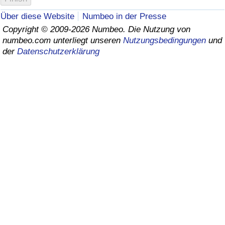
Über diese Website
Numbeo in der Presse
Gesundheitsversorgung
Copyright © 2009-2026 Numbeo. Die Nutzung von
numbeo.com unterliegt unseren
Nutzungsbedingungen
und
Gesundheitsversorgungs-Index (aktuell)
der
Datenschutzerklärung
Gesundheitsversorgungs-Index
Gesundheitsversorgungs-Index nach Land
Umweltverschmutzung
Umweltverschmutzungs-Index (aktuell)
Verschmutzungsindex
Umweltverschmutzungs-Index nach Land
Verkehr