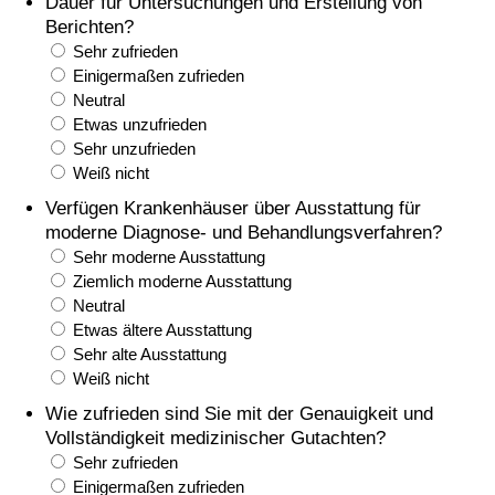
Dauer für Untersuchungen und Erstellung von
Berichten?
Gesundheitsversorgung
Sehr zufrieden
Einigermaßen zufrieden
Gesundheitsversorgungs-Index (aktuell)
Neutral
Etwas unzufrieden
Sehr unzufrieden
Gesundheitsversorgungs-Index
Weiß nicht
Verfügen Krankenhäuser über Ausstattung für
Gesundheitsversorgungs-Index nach Land
moderne Diagnose- und Behandlungsverfahren?
Sehr moderne Ausstattung
Umweltverschmutzung
Ziemlich moderne Ausstattung
Neutral
Umweltverschmutzungs-Index (aktuell)
Etwas ältere Ausstattung
Sehr alte Ausstattung
Verschmutzungsindex
Weiß nicht
Wie zufrieden sind Sie mit der Genauigkeit und
Umweltverschmutzungs-Index nach Land
Vollständigkeit medizinischer Gutachten?
Sehr zufrieden
Einigermaßen zufrieden
Verkehr