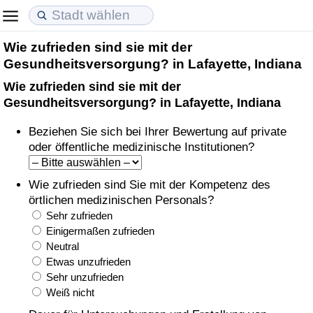
Wie zufrieden sind sie mit der
Lebenshaltungskosten
Immobilienpreise
Lebensqualität
Gesundheitsversorgung? in Lafayette, Indiana
Wie zufrieden sind sie mit der
Lebenshaltungskosten-Index (aktuell)
Immobilienpreis-Index (aktuell)
Lebensqualität-Index
Gesundheitsversorgung? in Lafayette, Indiana
Lebenshaltungskosten-Index
Immobilienpreis-Index
Lebensqualität-Index (aktuell)
Beziehen Sie sich bei Ihrer Bewertung auf private
oder öffentliche medizinische Institutionen?
Lebenshaltungskosten-Index nach Land
Immobilienpreis-Index nach Land
Lebensqualitätsindex nach Land
Wie zufrieden sind Sie mit der Kompetenz des
in Akaba
Kriminalität
örtlichen medizinischen Personals?
Sehr zufrieden
Kriminalitäts-Index (aktuell)
Einigermaßen zufrieden
Neutral
Etwas unzufrieden
Kriminalitäts-Index
Sehr unzufrieden
Weiß nicht
Kriminalitätsindex nach Land