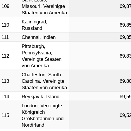
109
Missouri, Vereinigte
69,8
Staaten von Amerika
Kaliningrad,
110
69,8
Russland
111
Chennai, Indien
69,8
Pittsburgh,
Pennsylvania,
112
69,8
Vereinigte Staaten
von Amerika
Charleston, South
113
Carolina, Vereinigte
69,8
Staaten von Amerika
114
Reykjavik, Island
69,5
London, Vereinigte
Königreich
115
69,5
Großbritannien und
Nordirland