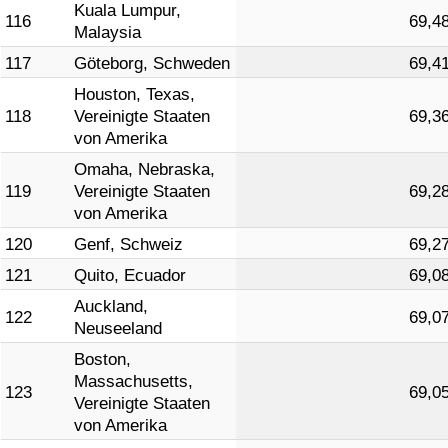
Kuala Lumpur,
116
69,4
Malaysia
117
Göteborg, Schweden
69,4
Houston, Texas,
118
Vereinigte Staaten
69,3
von Amerika
Omaha, Nebraska,
119
Vereinigte Staaten
69,2
von Amerika
120
Genf, Schweiz
69,2
121
Quito, Ecuador
69,0
Auckland,
122
69,0
Neuseeland
Boston,
Massachusetts,
123
69,0
Vereinigte Staaten
von Amerika