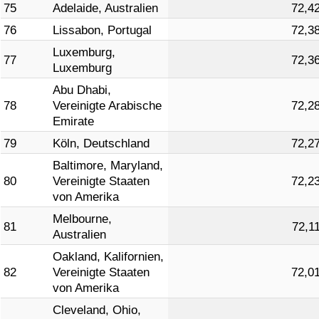
75
Adelaide, Australien
72,4
76
Lissabon, Portugal
72,3
Luxemburg,
77
72,3
Luxemburg
Abu Dhabi,
78
Vereinigte Arabische
72,2
Emirate
79
Köln, Deutschland
72,2
Baltimore, Maryland,
80
Vereinigte Staaten
72,2
von Amerika
Melbourne,
81
72,1
Australien
Oakland, Kalifornien,
82
Vereinigte Staaten
72,0
von Amerika
Cleveland, Ohio,