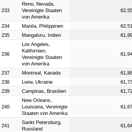
Reno, Nevada,
233
Vereinigte Staaten
62,5
von Amerika
234
Manila, Philippinen
62,5
235
Mangaluru, Indien
61,9
Los Angeles,
Kalifornien,
236
61,9
Vereinigte Staaten
von Amerika
237
Montreal, Kanada
61,8
238
Lwiw, Ukraine
61,7
239
Campinas, Brasilien
61,7
New Orleans,
240
Louisiana, Vereinigte
61,6
Staaten von Amerika
Sankt Petersburg,
241
61,6
Russland