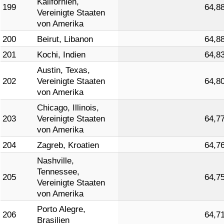
Kalifornien,
199
64,8
Vereinigte Staaten
von Amerika
200
Beirut, Libanon
64,8
201
Kochi, Indien
64,8
Austin, Texas,
202
Vereinigte Staaten
64,8
von Amerika
Chicago, Illinois,
203
Vereinigte Staaten
64,7
von Amerika
204
Zagreb, Kroatien
64,7
Nashville,
Tennessee,
205
64,7
Vereinigte Staaten
von Amerika
Porto Alegre,
206
64,7
Brasilien