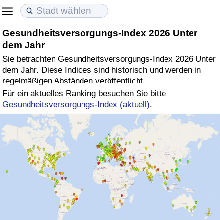
Gesundheitsversorgungs-Index 2026 Unter
Lebenshaltungskosten
Immobilienpreise
Lebensqualität
dem Jahr
Sie betrachten Gesundheitsversorgungs-Index 2026 Unter
Lebenshaltungskosten-Index (aktuell)
Immobilienpreis-Index (aktuell)
Lebensqualität-Index
dem Jahr. Diese Indices sind historisch und werden in
regelmäßigen Abständen veröffentlicht.
Lebenshaltungskosten-Index
Immobilienpreis-Index
Lebensqualität-Index (aktuell)
Für ein aktuelles Ranking besuchen Sie bitte
Gesundheitsversorgungs-Index (aktuell)
.
Lebenshaltungskosten-Index nach Land
Immobilienpreis-Index nach Land
Lebensqualitätsindex nach Land
in Akaba
Kriminalität
Kriminalitäts-Index (aktuell)
Kriminalitäts-Index
Kriminalitätsindex nach Land