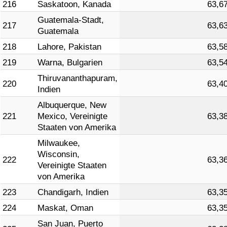
216
Saskatoon, Kanada
63,6
Guatemala-Stadt,
217
63,6
Guatemala
218
Lahore, Pakistan
63,5
219
Warna, Bulgarien
63,5
Thiruvananthapuram,
220
63,4
Indien
Albuquerque, New
221
Mexico, Vereinigte
63,3
Staaten von Amerika
Milwaukee,
Wisconsin,
222
63,3
Vereinigte Staaten
von Amerika
223
Chandigarh, Indien
63,3
224
Maskat, Oman
63,3
San Juan, Puerto