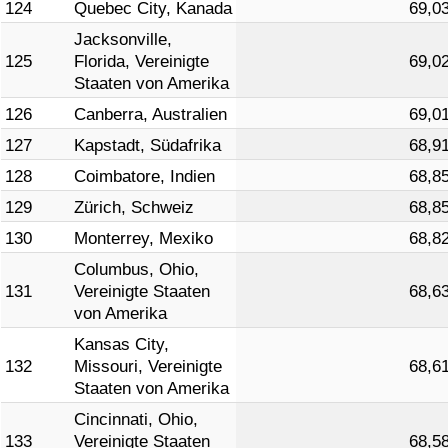
124
Quebec City, Kanada
69,0
Jacksonville,
125
Florida, Vereinigte
69,0
Staaten von Amerika
126
Canberra, Australien
69,0
127
Kapstadt, Südafrika
68,9
128
Coimbatore, Indien
68,8
129
Zürich, Schweiz
68,8
130
Monterrey, Mexiko
68,8
Columbus, Ohio,
131
Vereinigte Staaten
68,6
von Amerika
Kansas City,
132
Missouri, Vereinigte
68,6
Staaten von Amerika
Cincinnati, Ohio,
133
Vereinigte Staaten
68,5