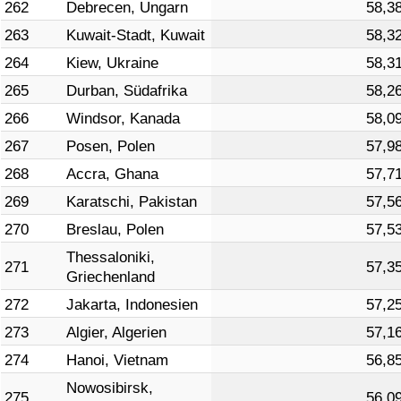
262
Debrecen, Ungarn
58,3
263
Kuwait-Stadt, Kuwait
58,3
264
Kiew, Ukraine
58,3
265
Durban, Südafrika
58,2
266
Windsor, Kanada
58,0
267
Posen, Polen
57,9
268
Accra, Ghana
57,7
269
Karatschi, Pakistan
57,5
270
Breslau, Polen
57,5
Thessaloniki,
271
57,3
Griechenland
272
Jakarta, Indonesien
57,2
273
Algier, Algerien
57,1
274
Hanoi, Vietnam
56,8
Nowosibirsk,
275
56,0