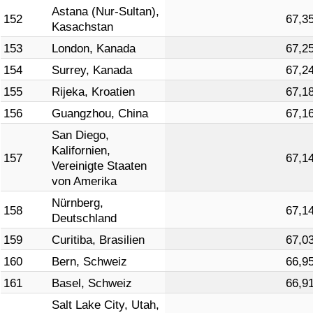
Astana (Nur-Sultan),
152
67,3
Kasachstan
153
London, Kanada
67,2
154
Surrey, Kanada
67,2
155
Rijeka, Kroatien
67,1
156
Guangzhou, China
67,1
San Diego,
Kalifornien,
157
67,1
Vereinigte Staaten
von Amerika
Nürnberg,
158
67,1
Deutschland
159
Curitiba, Brasilien
67,0
160
Bern, Schweiz
66,9
161
Basel, Schweiz
66,9
Salt Lake City, Utah,