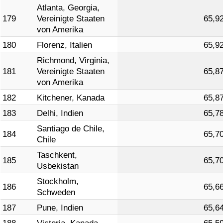
Atlanta, Georgia,
179
Vereinigte Staaten
65,9
von Amerika
180
Florenz, Italien
65,9
Richmond, Virginia,
181
Vereinigte Staaten
65,8
von Amerika
182
Kitchener, Kanada
65,8
183
Delhi, Indien
65,7
Santiago de Chile,
184
65,7
Chile
Taschkent,
185
65,7
Usbekistan
Stockholm,
186
65,6
Schweden
187
Pune, Indien
65,6