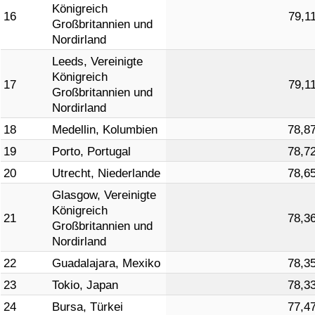
Königreich
16
79,1
Großbritannien und
Nordirland
Leeds, Vereinigte
Königreich
17
79,1
Großbritannien und
Nordirland
18
Medellin, Kolumbien
78,8
19
Porto, Portugal
78,7
20
Utrecht, Niederlande
78,6
Glasgow, Vereinigte
Königreich
21
78,3
Großbritannien und
Nordirland
22
Guadalajara, Mexiko
78,3
23
Tokio, Japan
78,3
24
Bursa, Türkei
77,4