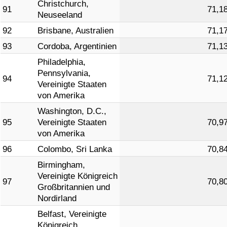
Christchurch,
91
71,1
Neuseeland
92
Brisbane, Australien
71,1
93
Cordoba, Argentinien
71,1
Philadelphia,
Pennsylvania,
94
71,1
Vereinigte Staaten
von Amerika
Washington, D.C.,
95
Vereinigte Staaten
70,9
von Amerika
96
Colombo, Sri Lanka
70,8
Birmingham,
Vereinigte Königreich
97
70,8
Großbritannien und
Nordirland
Belfast, Vereinigte
Königreich