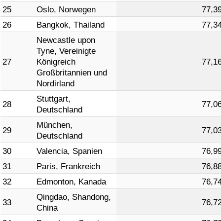
25
Oslo, Norwegen
77,3
26
Bangkok, Thailand
77,3
Newcastle upon
Tyne, Vereinigte
27
Königreich
77,1
Großbritannien und
Nordirland
Stuttgart,
28
77,0
Deutschland
München,
29
77,0
Deutschland
30
Valencia, Spanien
76,9
31
Paris, Frankreich
76,8
32
Edmonton, Kanada
76,7
Qingdao, Shandong,
33
76,7
China