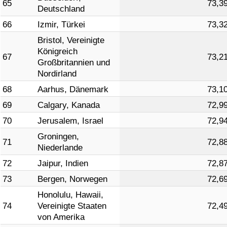
65
73,3
Deutschland
66
Izmir, Türkei
73,3
Bristol, Vereinigte
Königreich
67
73,2
Großbritannien und
Nordirland
68
Aarhus, Dänemark
73,1
69
Calgary, Kanada
72,9
70
Jerusalem, Israel
72,9
Groningen,
71
72,8
Niederlande
72
Jaipur, Indien
72,8
73
Bergen, Norwegen
72,6
Honolulu, Hawaii,
74
Vereinigte Staaten
72,4
von Amerika