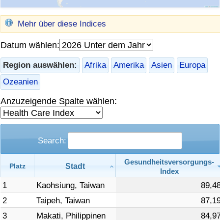
Gesundheitsversorgung
Mehr über diese Indices
Gesundheitsversorgungs-Index (aktuell)
Datum wählen:
Region auswählen:
Afrika
Amerika
Asien
Europa
Gesundheitsversorgungs-Index
Ozeanien
Gesundheitsversorgungs-Index nach Land
Anzuzeigende Spalte wählen:
Umweltverschmutzung
Search:
Umweltverschmutzungs-Index (aktuell)
Gesundheitsversorgungs-
Stadt
Platz
Verschmutzungsindex
Index
1
Kaohsiung, Taiwan
89,4
Umweltverschmutzungs-Index nach Land
2
Taipeh, Taiwan
87,1
3
Makati, Philippinen
84,9
Verkehr