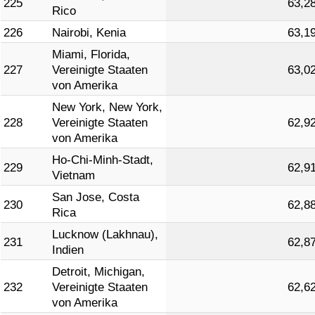
225
63,2
Rico
226
Nairobi, Kenia
63,1
Miami, Florida,
227
Vereinigte Staaten
63,0
von Amerika
New York, New York,
228
Vereinigte Staaten
62,9
von Amerika
Ho-Chi-Minh-Stadt,
229
62,9
Vietnam
San Jose, Costa
230
62,8
Rica
Lucknow (Lakhnau),
231
62,8
Indien
Detroit, Michigan,
232
Vereinigte Staaten
62,6
von Amerika