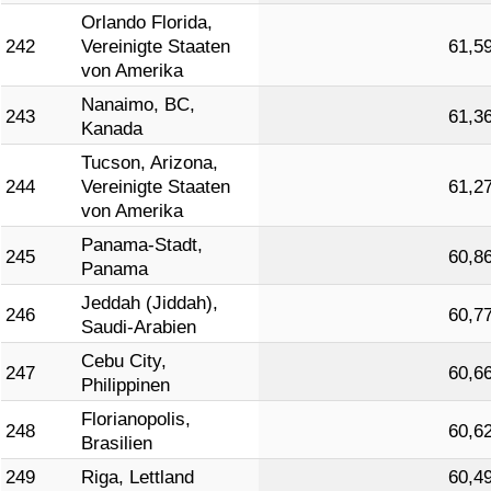
Orlando Florida,
242
Vereinigte Staaten
61,5
von Amerika
Nanaimo, BC,
243
61,3
Kanada
Tucson, Arizona,
244
Vereinigte Staaten
61,2
von Amerika
Panama-Stadt,
245
60,8
Panama
Jeddah (Jiddah),
246
60,7
Saudi-Arabien
Cebu City,
247
60,6
Philippinen
Florianopolis,
248
60,6
Brasilien
249
Riga, Lettland
60,4