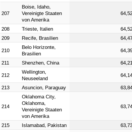
Boise, Idaho,
207
Vereinigte Staaten
64,5
von Amerika
208
Trieste, Italien
64,5
209
Recife, Brasilien
64,4
Belo Horizonte,
210
64,3
Brasilien
211
Shenzhen, China
64,2
Wellington,
212
64,1
Neuseeland
213
Asuncion, Paraguay
63,8
Oklahoma City,
Oklahoma,
214
63,7
Vereinigte Staaten
von Amerika
215
Islamabad, Pakistan
63,7