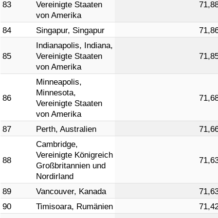
83
Vereinigte Staaten
71,8
von Amerika
84
Singapur, Singapur
71,8
Indianapolis, Indiana,
85
Vereinigte Staaten
71,8
von Amerika
Minneapolis,
Minnesota,
86
71,6
Vereinigte Staaten
von Amerika
87
Perth, Australien
71,6
Cambridge,
Vereinigte Königreich
88
71,6
Großbritannien und
Nordirland
89
Vancouver, Kanada
71,6
90
Timisoara, Rumänien
71,4