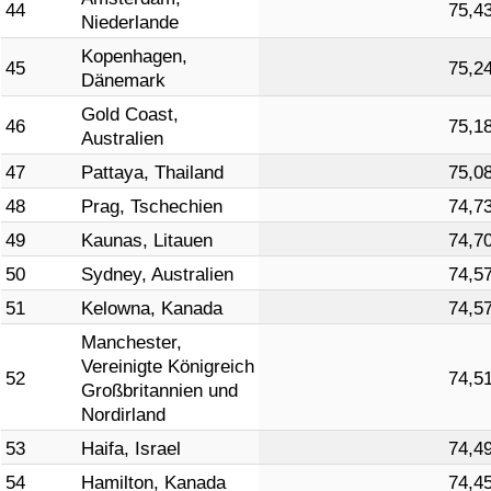
44
75,4
Niederlande
Kopenhagen,
45
75,2
Dänemark
Gold Coast,
46
75,1
Australien
47
Pattaya, Thailand
75,0
48
Prag, Tschechien
74,7
49
Kaunas, Litauen
74,7
50
Sydney, Australien
74,5
51
Kelowna, Kanada
74,5
Manchester,
Vereinigte Königreich
52
74,5
Großbritannien und
Nordirland
53
Haifa, Israel
74,4
54
Hamilton, Kanada
74,4