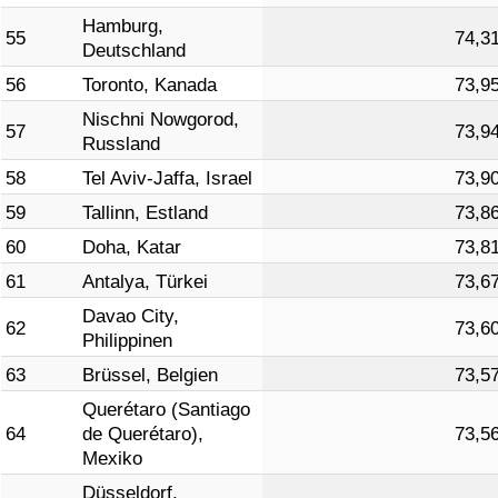
Hamburg,
55
74,3
Deutschland
56
Toronto, Kanada
73,9
Nischni Nowgorod,
57
73,9
Russland
58
Tel Aviv-Jaffa, Israel
73,9
59
Tallinn, Estland
73,8
60
Doha, Katar
73,8
61
Antalya, Türkei
73,6
Davao City,
62
73,6
Philippinen
63
Brüssel, Belgien
73,5
Querétaro (Santiago
64
de Querétaro),
73,5
Mexiko
Düsseldorf,