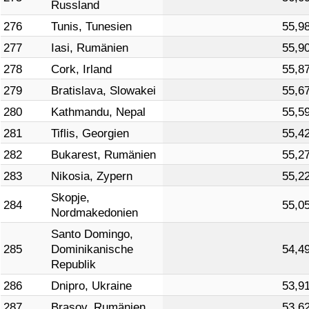
Russland
276
Tunis, Tunesien
55,9
277
Iasi, Rumänien
55,9
278
Cork, Irland
55,8
279
Bratislava, Slowakei
55,6
280
Kathmandu, Nepal
55,5
281
Tiflis, Georgien
55,4
282
Bukarest, Rumänien
55,2
283
Nikosia, Zypern
55,2
Skopje,
284
55,0
Nordmakedonien
Santo Domingo,
285
Dominikanische
54,4
Republik
286
Dnipro, Ukraine
53,9
287
Brasov, Rumänien
53,6