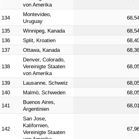
von Amerika
Montevideo,
134
68,5
Uruguay
135
Winnipeg, Kanada
68,5
136
Split, Kroatien
68,4
137
Ottawa, Kanada
68,3
Denver, Colorado,
138
Vereinigte Staaten
68,0
von Amerika
139
Lausanne, Schweiz
68,0
140
Malmö, Schweden
68,0
Buenos Aires,
141
68,0
Argentinien
San Jose,
Kalifornien,
142
67,9
Vereinigte Staaten