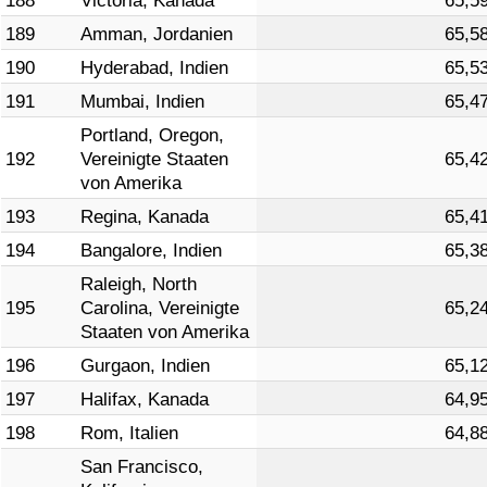
188
Victoria, Kanada
65,5
189
Amman, Jordanien
65,5
190
Hyderabad, Indien
65,5
191
Mumbai, Indien
65,4
Portland, Oregon,
192
Vereinigte Staaten
65,4
von Amerika
193
Regina, Kanada
65,4
194
Bangalore, Indien
65,3
Raleigh, North
195
Carolina, Vereinigte
65,2
Staaten von Amerika
196
Gurgaon, Indien
65,1
197
Halifax, Kanada
64,9
198
Rom, Italien
64,8
San Francisco,