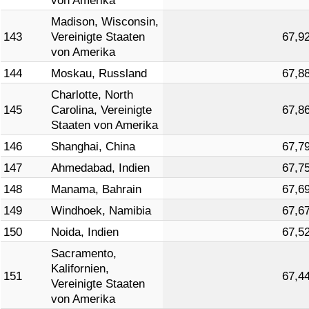
von Amerika
Madison, Wisconsin,
143
Vereinigte Staaten
67,9
von Amerika
144
Moskau, Russland
67,8
Charlotte, North
145
Carolina, Vereinigte
67,8
Staaten von Amerika
146
Shanghai, China
67,7
147
Ahmedabad, Indien
67,7
148
Manama, Bahrain
67,6
149
Windhoek, Namibia
67,6
150
Noida, Indien
67,5
Sacramento,
Kalifornien,
151
67,4
Vereinigte Staaten
von Amerika