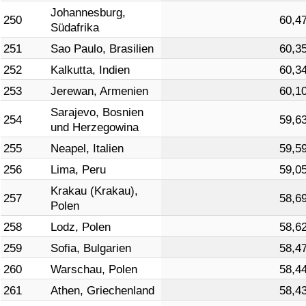
Johannesburg,
250
60,4
Südafrika
251
Sao Paulo, Brasilien
60,3
252
Kalkutta, Indien
60,3
253
Jerewan, Armenien
60,1
Sarajevo, Bosnien
254
59,6
und Herzegowina
255
Neapel, Italien
59,5
256
Lima, Peru
59,0
Krakau (Krakau),
257
58,6
Polen
258
Lodz, Polen
58,6
259
Sofia, Bulgarien
58,4
260
Warschau, Polen
58,4
261
Athen, Griechenland
58,4