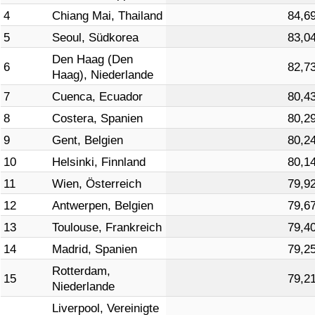
4
Chiang Mai, Thailand
84,6
Verkehrs-Index
5
Seoul, Südkorea
83,0
Den Haag (Den
6
82,7
Verkehrs-Index (aktuell)
Haag), Niederlande
7
Cuenca, Ecuador
80,4
Verkehrs-Index nach Land
8
Costera, Spanien
80,2
9
Gent, Belgien
80,2
10
Helsinki, Finnland
80,1
11
Wien, Österreich
79,9
12
Antwerpen, Belgien
79,6
13
Toulouse, Frankreich
79,4
14
Madrid, Spanien
79,2
Rotterdam,
15
79,2
Niederlande
Liverpool, Vereinigte