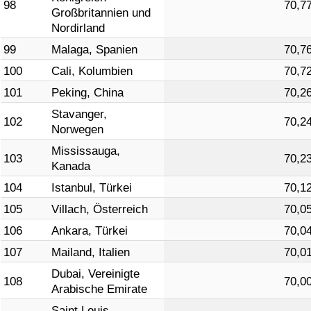
98
70,7
Großbritannien und
Nordirland
99
Malaga, Spanien
70,7
100
Cali, Kolumbien
70,7
101
Peking, China
70,2
Stavanger,
102
70,2
Norwegen
Mississauga,
103
70,2
Kanada
104
Istanbul, Türkei
70,1
105
Villach, Österreich
70,0
106
Ankara, Türkei
70,0
107
Mailand, Italien
70,0
Dubai, Vereinigte
108
70,0
Arabische Emirate
Saint Louis,