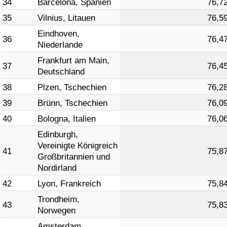
34
Barcelona, Spanien
76,7
35
Vilnius, Litauen
76,5
Eindhoven,
36
76,4
Niederlande
Frankfurt am Main,
37
76,4
Deutschland
38
Plzen, Tschechien
76,2
39
Brünn, Tschechien
76,0
40
Bologna, Italien
76,0
Edinburgh,
Vereinigte Königreich
41
75,8
Großbritannien und
Nordirland
42
Lyon, Frankreich
75,8
Trondheim,
43
75,8
Norwegen
Amsterdam,