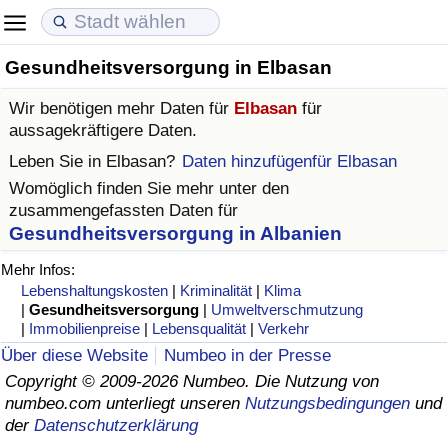
Gesundheitsversorgung in Elbasan
Lebenshaltungskosten
Immobilienpreise
Lebensqualität
Wir benötigen mehr Daten für
Elbasan
für
Lebenshaltungskosten-Index (aktuell)
Immobilienpreis-Index (aktuell)
Lebensqualität-Index
aussagekräftigere Daten.
Leben Sie in
Elbasan
?
Daten hinzufügenfür Elbasan
Lebenshaltungskosten-Index
Immobilienpreis-Index
Lebensqualität-Index (aktuell)
Womöglich finden Sie mehr unter den
zusammengefassten Daten für
Lebenshaltungskosten-Index nach Land
Immobilienpreis-Index nach Land
Lebensqualitätsindex nach Land
Gesundheitsversorgung in Albanien
Mehr Infos:
in Akaba
Kriminalität
Lebenshaltungskosten
|
Kriminalität
|
Klima
|
Gesundheitsversorgung
|
Umweltverschmutzung
|
Immobilienpreise
|
Lebensqualität
|
Verkehr
Kriminalitäts-Index (aktuell)
Über diese Website
Numbeo in der Presse
Copyright © 2009-2026 Numbeo. Die Nutzung von
Kriminalitäts-Index
numbeo.com unterliegt unseren
Nutzungsbedingungen
und
der
Datenschutzerklärung
Kriminalitätsindex nach Land