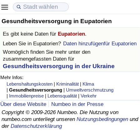
Gesundheitsversorgung in Eupatorien
Lebenshaltungskosten
Immobilienpreise
Lebensqualität
Es gibt keine Daten für
Eupatorien
.
Lebenshaltungskosten-Index (aktuell)
Immobilienpreis-Index (aktuell)
Lebensqualität-Index
Leben Sie in
Eupatorien
?
Daten hinzufügenfür Eupatorien
Womöglich finden Sie mehr unter den
Lebenshaltungskosten-Index
Immobilienpreis-Index
Lebensqualität-Index (aktuell)
zusammengefassten Daten für
Gesundheitsversorgung in der Ukraine
Lebenshaltungskosten-Index nach Land
Immobilienpreis-Index nach Land
Lebensqualitätsindex nach Land
Mehr Infos:
Lebenshaltungskosten
|
Kriminalität
|
Klima
in Akaba
Kriminalität
|
Gesundheitsversorgung
|
Umweltverschmutzung
|
Immobilienpreise
|
Lebensqualität
|
Verkehr
Kriminalitäts-Index (aktuell)
Über diese Website
Numbeo in der Presse
Copyright © 2009-2026 Numbeo. Die Nutzung von
numbeo.com unterliegt unseren
Nutzungsbedingungen
und
Kriminalitäts-Index
der
Datenschutzerklärung
Kriminalitätsindex nach Land