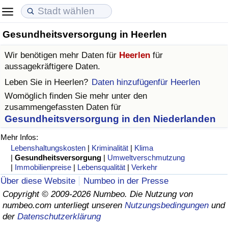
Gesundheitsversorgung in Heerlen
Lebenshaltungskosten
Immobilienpreise
Lebensqualität
Wir benötigen mehr Daten für
Heerlen
für
Lebenshaltungskosten-Index (aktuell)
Immobilienpreis-Index (aktuell)
Lebensqualität-Index
aussagekräftigere Daten.
Leben Sie in
Heerlen
?
Daten hinzufügenfür Heerlen
Lebenshaltungskosten-Index
Immobilienpreis-Index
Lebensqualität-Index (aktuell)
Womöglich finden Sie mehr unter den
zusammengefassten Daten für
Lebenshaltungskosten-Index nach Land
Immobilienpreis-Index nach Land
Lebensqualitätsindex nach Land
Gesundheitsversorgung in den Niederlanden
Mehr Infos:
in Akaba
Kriminalität
Lebenshaltungskosten
|
Kriminalität
|
Klima
|
Gesundheitsversorgung
|
Umweltverschmutzung
|
Immobilienpreise
|
Lebensqualität
|
Verkehr
Kriminalitäts-Index (aktuell)
Über diese Website
Numbeo in der Presse
Copyright © 2009-2026 Numbeo. Die Nutzung von
Kriminalitäts-Index
numbeo.com unterliegt unseren
Nutzungsbedingungen
und
der
Datenschutzerklärung
Kriminalitätsindex nach Land