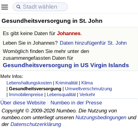
Gesundheitsversorgung in St. John
Lebenshaltungskosten
Immobilienpreise
Lebensqualität
Es gibt keine Daten für
Johannes
.
Lebenshaltungskosten-Index (aktuell)
Immobilienpreis-Index (aktuell)
Lebensqualität-Index
Leben Sie in
Johannes
?
Daten hinzufügenfür St. John
Womöglich finden Sie mehr unter den
Lebenshaltungskosten-Index
Immobilienpreis-Index
Lebensqualität-Index (aktuell)
zusammengefassten Daten für
Gesundheitsversorgung in US Virgin Islands
Lebenshaltungskosten-Index nach Land
Immobilienpreis-Index nach Land
Lebensqualitätsindex nach Land
Mehr Infos:
Lebenshaltungskosten
|
Kriminalität
|
Klima
in Akaba
Kriminalität
|
Gesundheitsversorgung
|
Umweltverschmutzung
|
Immobilienpreise
|
Lebensqualität
|
Verkehr
Kriminalitäts-Index (aktuell)
Über diese Website
Numbeo in der Presse
Copyright © 2009-2026 Numbeo. Die Nutzung von
numbeo.com unterliegt unseren
Nutzungsbedingungen
und
Kriminalitäts-Index
der
Datenschutzerklärung
Kriminalitätsindex nach Land