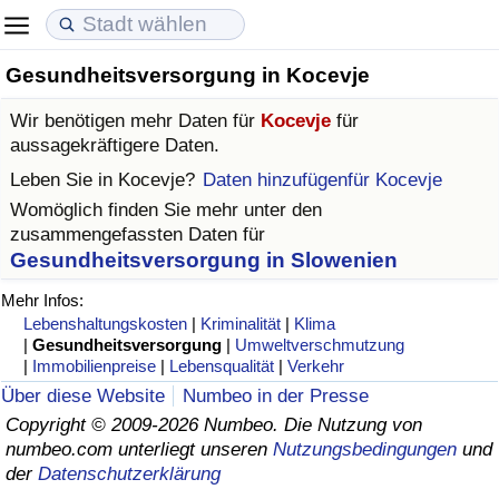
Gesundheitsversorgung in Kocevje
Lebenshaltungskosten
Immobilienpreise
Lebensqualität
Wir benötigen mehr Daten für
Kocevje
für
Lebenshaltungskosten-Index (aktuell)
Immobilienpreis-Index (aktuell)
Lebensqualität-Index
aussagekräftigere Daten.
Leben Sie in
Kocevje
?
Daten hinzufügenfür Kocevje
Lebenshaltungskosten-Index
Immobilienpreis-Index
Lebensqualität-Index (aktuell)
Womöglich finden Sie mehr unter den
zusammengefassten Daten für
Lebenshaltungskosten-Index nach Land
Immobilienpreis-Index nach Land
Lebensqualitätsindex nach Land
Gesundheitsversorgung in Slowenien
Mehr Infos:
in Akaba
Kriminalität
Lebenshaltungskosten
|
Kriminalität
|
Klima
|
Gesundheitsversorgung
|
Umweltverschmutzung
|
Immobilienpreise
|
Lebensqualität
|
Verkehr
Kriminalitäts-Index (aktuell)
Über diese Website
Numbeo in der Presse
Copyright © 2009-2026 Numbeo. Die Nutzung von
Kriminalitäts-Index
numbeo.com unterliegt unseren
Nutzungsbedingungen
und
der
Datenschutzerklärung
Kriminalitätsindex nach Land