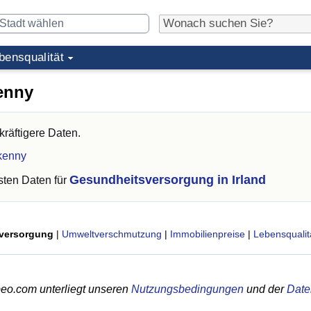
bensqualität
enny
räftigere Daten.
rkenny
Gesundheitsversorgung in Irland
ten Daten für
versorgung
|
Umweltverschmutzung
|
Immobilienpreise
|
Lebensqualit
eo.com unterliegt unseren
Nutzungsbedingungen
und der
Date