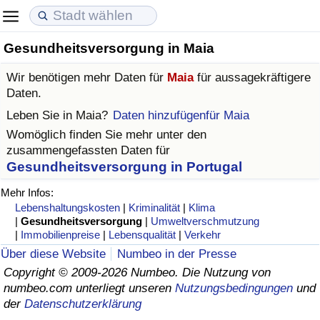
Gesundheitsversorgung in Maia
Lebenshaltungskosten
Immobilienpreise
Lebensqualität
Wir benötigen mehr Daten für
Maia
für aussagekräftigere
Lebenshaltungskosten-Index (aktuell)
Immobilienpreis-Index (aktuell)
Lebensqualität-Index
Daten.
Leben Sie in
Maia
?
Daten hinzufügenfür Maia
Lebenshaltungskosten-Index
Immobilienpreis-Index
Lebensqualität-Index (aktuell)
Womöglich finden Sie mehr unter den
zusammengefassten Daten für
Lebenshaltungskosten-Index nach Land
Immobilienpreis-Index nach Land
Lebensqualitätsindex nach Land
Gesundheitsversorgung in Portugal
Mehr Infos:
in Akaba
Kriminalität
Lebenshaltungskosten
|
Kriminalität
|
Klima
|
Gesundheitsversorgung
|
Umweltverschmutzung
|
Immobilienpreise
|
Lebensqualität
|
Verkehr
Kriminalitäts-Index (aktuell)
Über diese Website
Numbeo in der Presse
Copyright © 2009-2026 Numbeo. Die Nutzung von
Kriminalitäts-Index
numbeo.com unterliegt unseren
Nutzungsbedingungen
und
der
Datenschutzerklärung
Kriminalitätsindex nach Land