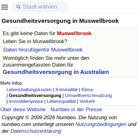
Gesundheitsversorgung in Muswellbrook
Lebenshaltungskosten
Immobilienpreise
Lebensqualität
Es gibt keine Daten für
Muswellbrook
.
Lebenshaltungskosten-Index (aktuell)
Immobilienpreis-Index (aktuell)
Lebensqualität-Index
Leben Sie in
Muswellbrook
?
Daten hinzufügenfür Muswellbrook
Lebenshaltungskosten-Index
Immobilienpreis-Index
Lebensqualität-Index (aktuell)
Womöglich finden Sie mehr unter den
zusammengefassten Daten für
Lebenshaltungskosten-Index nach Land
Immobilienpreis-Index nach Land
Lebensqualitätsindex nach Land
Gesundheitsversorgung in Australien
Mehr Infos:
in Akaba
Kriminalität
Lebenshaltungskosten
|
Kriminalität
|
Klima
|
Gesundheitsversorgung
|
Umweltverschmutzung
|
Immobilienpreise
|
Lebensqualität
|
Verkehr
Kriminalitäts-Index (aktuell)
Über diese Website
Numbeo in der Presse
Copyright © 2009-2026 Numbeo. Die Nutzung von
Kriminalitäts-Index
numbeo.com unterliegt unseren
Nutzungsbedingungen
und
der
Datenschutzerklärung
Kriminalitätsindex nach Land