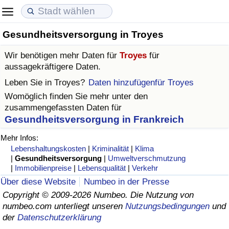
Gesundheitsversorgung in Troyes
Lebenshaltungskosten
Immobilienpreise
Lebensqualität
Wir benötigen mehr Daten für
Troyes
für
Lebenshaltungskosten-Index (aktuell)
Immobilienpreis-Index (aktuell)
Lebensqualität-Index
aussagekräftigere Daten.
Leben Sie in
Troyes
?
Daten hinzufügenfür Troyes
Lebenshaltungskosten-Index
Immobilienpreis-Index
Lebensqualität-Index (aktuell)
Womöglich finden Sie mehr unter den
zusammengefassten Daten für
Lebenshaltungskosten-Index nach Land
Immobilienpreis-Index nach Land
Lebensqualitätsindex nach Land
Gesundheitsversorgung in Frankreich
Mehr Infos:
in Akaba
Kriminalität
Lebenshaltungskosten
|
Kriminalität
|
Klima
|
Gesundheitsversorgung
|
Umweltverschmutzung
|
Immobilienpreise
|
Lebensqualität
|
Verkehr
Kriminalitäts-Index (aktuell)
Über diese Website
Numbeo in der Presse
Copyright © 2009-2026 Numbeo. Die Nutzung von
Kriminalitäts-Index
numbeo.com unterliegt unseren
Nutzungsbedingungen
und
der
Datenschutzerklärung
Kriminalitätsindex nach Land