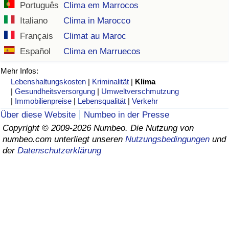
Português
Clima em Marrocos
Gesundheitsversorgung
Italiano
Clima in Marocco
Français
Climat au Maroc
Gesundheitsversorgungs-Index (aktuell)
Español
Clima en Marruecos
Gesundheitsversorgungs-Index
Mehr Infos:
Lebenshaltungskosten
|
Kriminalität
|
Klima
|
Gesundheitsversorgung
|
Umweltverschmutzung
Gesundheitsversorgungs-Index nach Land
|
Immobilienpreise
|
Lebensqualität
|
Verkehr
Über diese Website
Numbeo in der Presse
Umweltverschmutzung
Copyright © 2009-2026 Numbeo. Die Nutzung von
numbeo.com unterliegt unseren
Nutzungsbedingungen
und
Umweltverschmutzungs-Index (aktuell)
der
Datenschutzerklärung
Verschmutzungsindex
Umweltverschmutzungs-Index nach Land
Verkehr