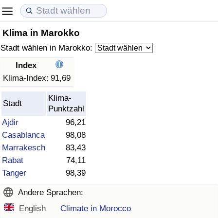
Klima in Marokko
Lebenshaltungskosten
Immobilienpreise
Lebensqualität
Stadt wählen in Marokko:
Lebenshaltungskosten-Index (aktuell)
Immobilienpreis-Index (aktuell)
Lebensqualität-Index
Index
Klima-Index:
91,69
Lebenshaltungskosten-Index
Immobilienpreis-Index
Lebensqualität-Index (aktuell)
Klima-
Stadt
Punktzahl
Lebenshaltungskosten-Index nach Land
Immobilienpreis-Index nach Land
Lebensqualitätsindex nach Land
Ajdir
96,21
Casablanca
98,08
in Akaba
Kriminalität
Marrakesch
83,43
Rabat
74,11
Kriminalitäts-Index (aktuell)
Tanger
98,39
Kriminalitäts-Index
Andere Sprachen:
English
Climate in Morocco
Kriminalitätsindex nach Land