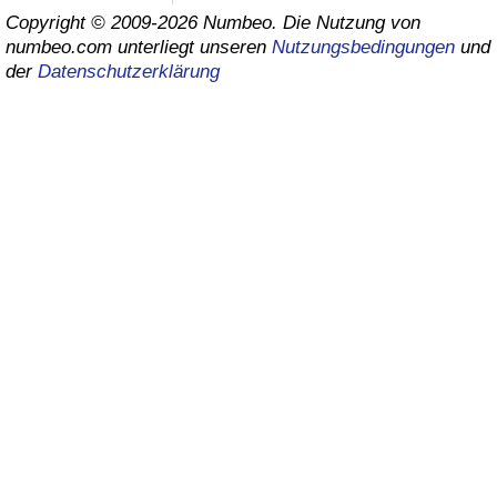
Copyright © 2009-2026 Numbeo. Die Nutzung von
Gesundheitsversorgung
numbeo.com unterliegt unseren
Nutzungsbedingungen
und
der
Datenschutzerklärung
Gesundheitsversorgungs-Index (aktuell)
Gesundheitsversorgungs-Index
Gesundheitsversorgungs-Index nach Land
Umweltverschmutzung
Umweltverschmutzungs-Index (aktuell)
Verschmutzungsindex
Umweltverschmutzungs-Index nach Land
Verkehr