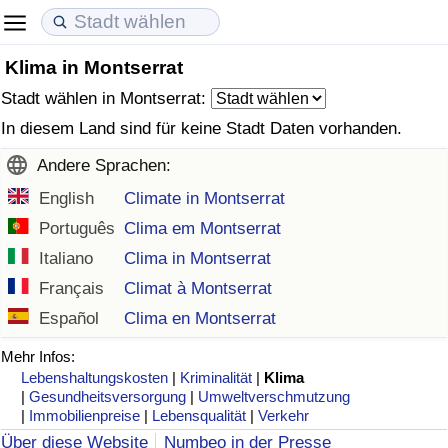
Klima in Montserrat
Lebenshaltungskosten
Immobilienpreise
Lebensqualität
Stadt wählen in Montserrat:
Lebenshaltungskosten-Index (aktuell)
Immobilienpreis-Index (aktuell)
Lebensqualität-Index
In diesem Land sind für keine Stadt Daten vorhanden.
Andere Sprachen:
Lebenshaltungskosten-Index
Immobilienpreis-Index
Lebensqualität-Index (aktuell)
English
Climate in Montserrat
Lebenshaltungskosten-Index nach Land
Immobilienpreis-Index nach Land
Lebensqualitätsindex nach Land
Português
Clima em Montserrat
Italiano
Clima in Montserrat
in Akaba
Kriminalität
Français
Climat à Montserrat
Español
Clima en Montserrat
Kriminalitäts-Index (aktuell)
Mehr Infos:
Lebenshaltungskosten
|
Kriminalität
|
Klima
Kriminalitäts-Index
|
Gesundheitsversorgung
|
Umweltverschmutzung
|
Immobilienpreise
|
Lebensqualität
|
Verkehr
Kriminalitätsindex nach Land
Über diese Website
Numbeo in der Presse