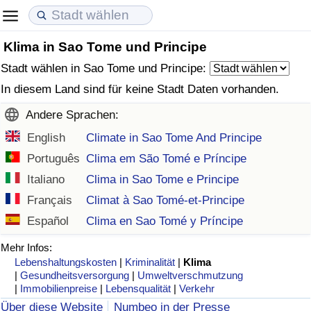
Klima in Sao Tome und Principe
Lebenshaltungskosten
Immobilienpreise
Lebensqualität
Stadt wählen in Sao Tome und Principe:
Lebenshaltungskosten-Index (aktuell)
Immobilienpreis-Index (aktuell)
Lebensqualität-Index
In diesem Land sind für keine Stadt Daten vorhanden.
Andere Sprachen:
Lebenshaltungskosten-Index
Immobilienpreis-Index
Lebensqualität-Index (aktuell)
English
Climate in Sao Tome And Principe
Lebenshaltungskosten-Index nach Land
Immobilienpreis-Index nach Land
Lebensqualitätsindex nach Land
Português
Clima em São Tomé e Príncipe
Italiano
Clima in Sao Tome e Principe
in Akaba
Kriminalität
Français
Climat à Sao Tomé-et-Principe
Español
Clima en Sao Tomé y Príncipe
Kriminalitäts-Index (aktuell)
Mehr Infos:
Lebenshaltungskosten
|
Kriminalität
|
Klima
Kriminalitäts-Index
|
Gesundheitsversorgung
|
Umweltverschmutzung
|
Immobilienpreise
|
Lebensqualität
|
Verkehr
Kriminalitätsindex nach Land
Über diese Website
Numbeo in der Presse