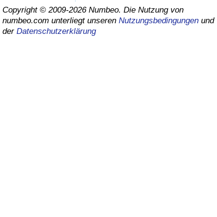
Copyright © 2009-2026 Numbeo. Die Nutzung von
Gesundheitsversorgung
numbeo.com unterliegt unseren
Nutzungsbedingungen
und
der
Datenschutzerklärung
Gesundheitsversorgungs-Index (aktuell)
Gesundheitsversorgungs-Index
Gesundheitsversorgungs-Index nach Land
Umweltverschmutzung
Umweltverschmutzungs-Index (aktuell)
Verschmutzungsindex
Umweltverschmutzungs-Index nach Land
Verkehr