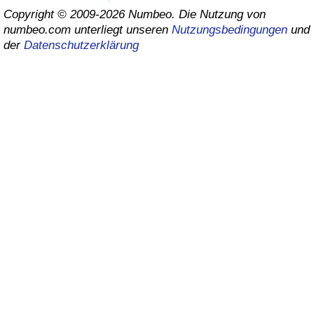
Copyright © 2009-2026 Numbeo. Die Nutzung von
Gesundheitsversorgung
numbeo.com unterliegt unseren
Nutzungsbedingungen
und
der
Datenschutzerklärung
Gesundheitsversorgungs-Index (aktuell)
Gesundheitsversorgungs-Index
Gesundheitsversorgungs-Index nach Land
Umweltverschmutzung
Umweltverschmutzungs-Index (aktuell)
Verschmutzungsindex
Umweltverschmutzungs-Index nach Land
Verkehr