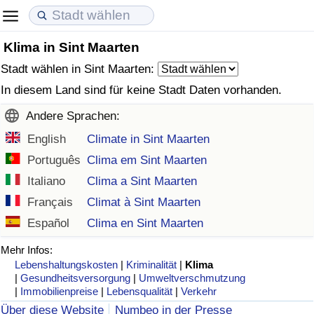
Klima in Sint Maarten
Lebenshaltungskosten
Immobilienpreise
Lebensqualität
Stadt wählen in Sint Maarten:
Lebenshaltungskosten-Index (aktuell)
Immobilienpreis-Index (aktuell)
Lebensqualität-Index
In diesem Land sind für keine Stadt Daten vorhanden.
Andere Sprachen:
Lebenshaltungskosten-Index
Immobilienpreis-Index
Lebensqualität-Index (aktuell)
English
Climate in Sint Maarten
Lebenshaltungskosten-Index nach Land
Immobilienpreis-Index nach Land
Lebensqualitätsindex nach Land
Português
Clima em Sint Maarten
Italiano
Clima a Sint Maarten
in Akaba
Kriminalität
Français
Climat à Sint Maarten
Español
Clima en Sint Maarten
Kriminalitäts-Index (aktuell)
Mehr Infos:
Lebenshaltungskosten
|
Kriminalität
|
Klima
Kriminalitäts-Index
|
Gesundheitsversorgung
|
Umweltverschmutzung
|
Immobilienpreise
|
Lebensqualität
|
Verkehr
Kriminalitätsindex nach Land
Über diese Website
Numbeo in der Presse