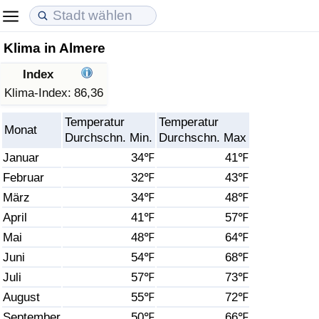
Klima in Almere
Lebenshaltungskosten
Immobilienpreise
Lebensqualität
Index
Lebenshaltungskosten-Index (aktuell)
Immobilienpreis-Index (aktuell)
Lebensqualität-Index
Klima-Index:
86,36
Temperatur
Temperatur
Lebenshaltungskosten-Index
Immobilienpreis-Index
Lebensqualität-Index (aktuell)
Monat
Durchschn. Min.
Durchschn. Max
Januar
34℉
41℉
Lebenshaltungskosten-Index nach Land
Immobilienpreis-Index nach Land
Lebensqualitätsindex nach Land
Februar
32℉
43℉
März
34℉
48℉
in Akaba
Kriminalität
April
41℉
57℉
Kriminalitäts-Index (aktuell)
Mai
48℉
64℉
Juni
54℉
68℉
Kriminalitäts-Index
Juli
57℉
73℉
August
55℉
72℉
Kriminalitätsindex nach Land
September
50℉
66℉