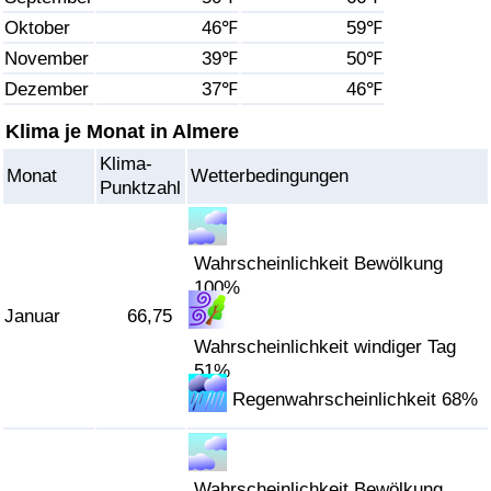
Oktober
46℉
59℉
Gesundheitsversorgung
November
39℉
50℉
Dezember
37℉
46℉
Gesundheitsversorgungs-Index (aktuell)
Klima je Monat in Almere
Gesundheitsversorgungs-Index
Klima-
Monat
Wetterbedingungen
Punktzahl
Gesundheitsversorgungs-Index nach Land
Umweltverschmutzung
Wahrscheinlichkeit Bewölkung
100%
Januar
66,75
Umweltverschmutzungs-Index (aktuell)
Wahrscheinlichkeit windiger Tag
51%
Verschmutzungsindex
Regenwahrscheinlichkeit 68%
Umweltverschmutzungs-Index nach Land
Verkehr
Wahrscheinlichkeit Bewölkung