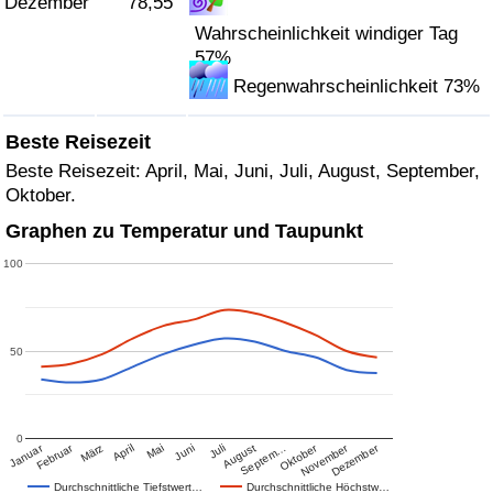
Dezember
78,55
Wahrscheinlichkeit windiger Tag
57%
Regenwahrscheinlichkeit 73%
Beste Reisezeit
Beste Reisezeit: April, Mai, Juni, Juli, August, September,
Oktober.
Graphen zu Temperatur und Taupunkt
100
50
0
Januar
Februar
Oktober
November
Dezember
März
April
Mai
Juni
Juli
August
Septem…
Durchschnittliche Tiefstwert…
Durchschnittliche Höchstw…