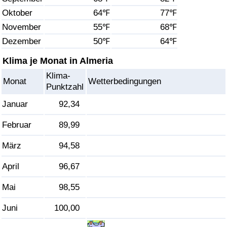
Oktober
64℉
77℉
Gesundheitsversorgung
November
55℉
68℉
Dezember
50℉
64℉
Gesundheitsversorgungs-Index (aktuell)
Klima je Monat in Almeria
Gesundheitsversorgungs-Index
Klima-
Monat
Wetterbedingungen
Punktzahl
Gesundheitsversorgungs-Index nach Land
Januar
92,34
Umweltverschmutzung
Februar
89,99
März
94,58
Umweltverschmutzungs-Index (aktuell)
April
96,67
Verschmutzungsindex
Mai
98,55
Umweltverschmutzungs-Index nach Land
Juni
100,00
Verkehr