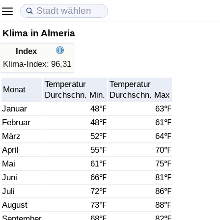
Klima in Almeria
Lebenshaltungskosten
Immobilienpreise
Lebensqualität
Index
Lebenshaltungskosten-Index (aktuell)
Immobilienpreis-Index (aktuell)
Lebensqualität-Index
Klima-Index:
96,31
Temperatur
Temperatur
Lebenshaltungskosten-Index
Immobilienpreis-Index
Lebensqualität-Index (aktuell)
Monat
Durchschn. Min.
Durchschn. Max
Januar
48℉
63℉
Lebenshaltungskosten-Index nach Land
Immobilienpreis-Index nach Land
Lebensqualitätsindex nach Land
Februar
48℉
61℉
März
52℉
64℉
in Akaba
Kriminalität
April
55℉
70℉
Kriminalitäts-Index (aktuell)
Mai
61℉
75℉
Juni
66℉
81℉
Kriminalitäts-Index
Juli
72℉
86℉
August
73℉
88℉
Kriminalitätsindex nach Land
September
68℉
82℉