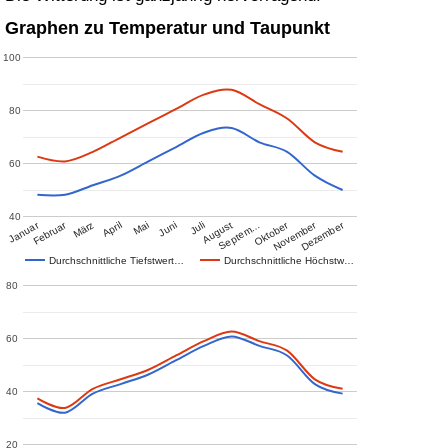
Graphen zu Temperatur und Taupunkt
100
80
60
40
Januar
Februar
Oktober
November
Dezember
März
April
Mai
Juni
Juli
August
Septem…
Durchschnittliche Tiefstwert…
Durchschnittliche Höchstw…
80
60
40
20