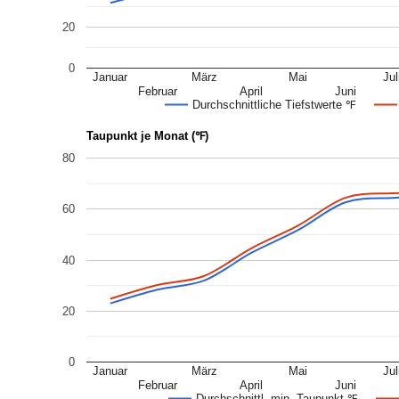
20
0
Januar
März
Mai
Jul
Februar
April
Juni
Durchschnittliche Tiefstwerte ℉
Taupunkt je Monat (℉)
80
60
40
20
0
Januar
März
Mai
Jul
Februar
April
Juni
Durchschnittl. min. Taupunkt ℉