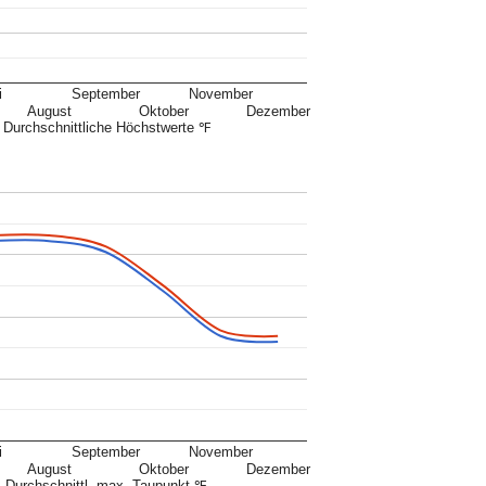
i
September
November
August
Oktober
Dezember
Durchschnittliche Höchstwerte ℉
i
September
November
August
Oktober
Dezember
Durchschnittl. max. Taupunkt ℉