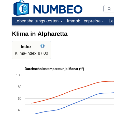
Lebenshaltungskosten
Immobilienpreise
Le
Klima in Alpharetta
Index
Klima-Index:
87,00
Durchschnittstemperatur je Monat (℉)
100
80
60
40