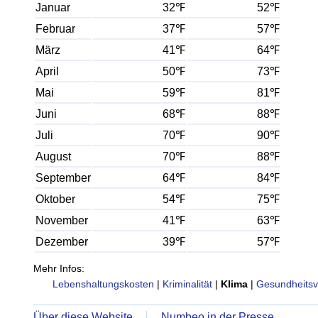
Januar
32℉
52℉
Februar
37℉
57℉
März
41℉
64℉
April
50℉
73℉
Mai
59℉
81℉
Juni
68℉
88℉
Juli
70℉
90℉
August
70℉
88℉
September
64℉
84℉
Oktober
54℉
75℉
November
41℉
63℉
Dezember
39℉
57℉
Mehr Infos:
Lebenshaltungskosten
|
Kriminalität
|
Klima
|
Gesundheitsv
Über diese Website
Numbeo in der Presse