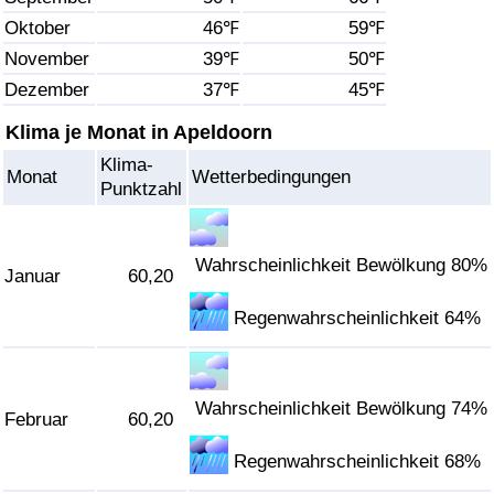
Oktober
46℉
59℉
Gesundheitsversorgung
November
39℉
50℉
Dezember
37℉
45℉
Gesundheitsversorgungs-Index (aktuell)
Klima je Monat in Apeldoorn
Gesundheitsversorgungs-Index
Klima-
Monat
Wetterbedingungen
Punktzahl
Gesundheitsversorgungs-Index nach Land
Umweltverschmutzung
Wahrscheinlichkeit Bewölkung 80%
Januar
60,20
Regenwahrscheinlichkeit 64%
Umweltverschmutzungs-Index (aktuell)
Verschmutzungsindex
Wahrscheinlichkeit Bewölkung 74%
Februar
60,20
Umweltverschmutzungs-Index nach Land
Regenwahrscheinlichkeit 68%
Verkehr