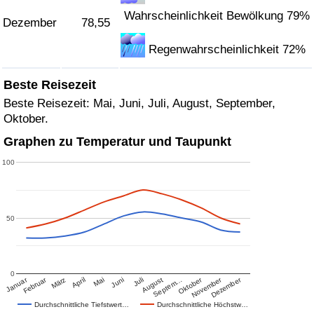
Wahrscheinlichkeit Bewölkung 79%
Dezember
78,55
Regenwahrscheinlichkeit 72%
Beste Reisezeit
Beste Reisezeit: Mai, Juni, Juli, August, September,
Oktober.
Graphen zu Temperatur und Taupunkt
100
50
0
Januar
Februar
Oktober
November
Dezember
März
April
Mai
Juni
Juli
August
Septem…
Durchschnittliche Tiefstwert…
Durchschnittliche Höchstw…