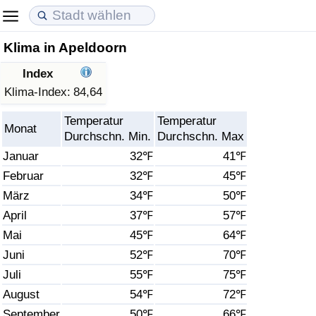
Klima in Apeldoorn
Lebenshaltungskosten
Immobilienpreise
Lebensqualität
Index
Lebenshaltungskosten-Index (aktuell)
Immobilienpreis-Index (aktuell)
Lebensqualität-Index
Klima-Index:
84,64
Temperatur
Temperatur
Lebenshaltungskosten-Index
Immobilienpreis-Index
Lebensqualität-Index (aktuell)
Monat
Durchschn. Min.
Durchschn. Max
Januar
32℉
41℉
Lebenshaltungskosten-Index nach Land
Immobilienpreis-Index nach Land
Lebensqualitätsindex nach Land
Februar
32℉
45℉
März
34℉
50℉
in Akaba
Kriminalität
April
37℉
57℉
Kriminalitäts-Index (aktuell)
Mai
45℉
64℉
Juni
52℉
70℉
Kriminalitäts-Index
Juli
55℉
75℉
August
54℉
72℉
Kriminalitätsindex nach Land
September
50℉
66℉