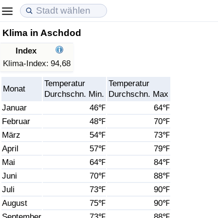
Klima in Aschdod
Lebenshaltungskosten
Immobilienpreise
Lebensqualität
Index
Lebenshaltungskosten-Index (aktuell)
Immobilienpreis-Index (aktuell)
Lebensqualität-Index
Klima-Index:
94,68
Temperatur
Temperatur
Lebenshaltungskosten-Index
Immobilienpreis-Index
Lebensqualität-Index (aktuell)
Monat
Durchschn. Min.
Durchschn. Max
Januar
46℉
64℉
Lebenshaltungskosten-Index nach Land
Immobilienpreis-Index nach Land
Lebensqualitätsindex nach Land
Februar
48℉
70℉
März
54℉
73℉
in Akaba
Kriminalität
April
57℉
79℉
Kriminalitäts-Index (aktuell)
Mai
64℉
84℉
Juni
70℉
88℉
Kriminalitäts-Index
Juli
73℉
90℉
August
75℉
90℉
Kriminalitätsindex nach Land
September
73℉
88℉