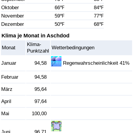
Oktober
66℉
84℉
Gesundheitsversorgung
November
59℉
77℉
Dezember
50℉
68℉
Gesundheitsversorgungs-Index (aktuell)
Klima je Monat in Aschdod
Gesundheitsversorgungs-Index
Klima-
Monat
Wetterbedingungen
Punktzahl
Gesundheitsversorgungs-Index nach Land
Januar
94,58
Regenwahrscheinlichkeit 41%
Umweltverschmutzung
Februar
94,58
Umweltverschmutzungs-Index (aktuell)
März
95,64
Verschmutzungsindex
April
97,64
Mai
100,00
Umweltverschmutzungs-Index nach Land
Verkehr
Juni
96,71