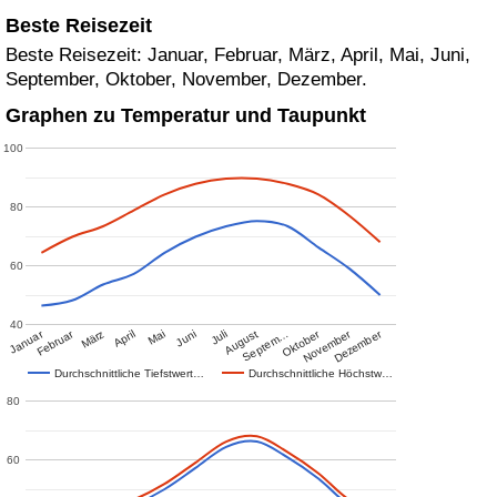
Beste Reisezeit
Beste Reisezeit: Januar, Februar, März, April, Mai, Juni,
September, Oktober, November, Dezember.
Graphen zu Temperatur und Taupunkt
100
80
60
40
Januar
Februar
Oktober
November
Dezember
März
April
Mai
Juni
Juli
August
Septem…
Durchschnittliche Tiefstwert…
Durchschnittliche Höchstw…
80
60