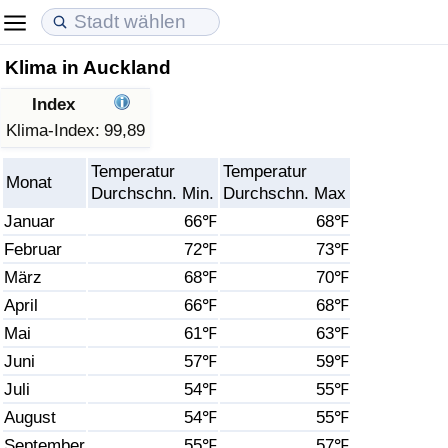
Klima in Auckland
Lebenshaltungskosten
Immobilienpreise
Lebensqualität
Index
Lebenshaltungskosten-Index (aktuell)
Immobilienpreis-Index (aktuell)
Lebensqualität-Index
Klima-Index:
99,89
Temperatur
Temperatur
Lebenshaltungskosten-Index
Immobilienpreis-Index
Lebensqualität-Index (aktuell)
Monat
Durchschn. Min.
Durchschn. Max
Januar
66℉
68℉
Lebenshaltungskosten-Index nach Land
Immobilienpreis-Index nach Land
Lebensqualitätsindex nach Land
Februar
72℉
73℉
März
68℉
70℉
in Akaba
Kriminalität
April
66℉
68℉
Kriminalitäts-Index (aktuell)
Mai
61℉
63℉
Juni
57℉
59℉
Kriminalitäts-Index
Juli
54℉
55℉
August
54℉
55℉
Kriminalitätsindex nach Land
September
55℉
57℉