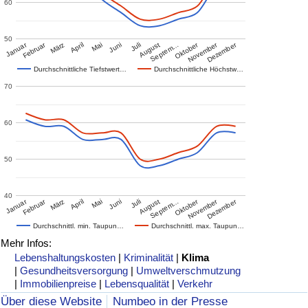
60
50
Januar
Februar
Oktober
November
Dezember
März
April
Mai
Juni
Juli
August
Septem…
Durchschnittliche Tiefstwert…
Durchschnittliche Höchstw…
70
60
50
40
Januar
Februar
Oktober
November
Dezember
März
April
Mai
Juni
Juli
August
Septem…
Durchschnittl. min. Taupun…
Durchschnittl. max. Taupun…
Mehr Infos:
Lebenshaltungskosten
|
Kriminalität
|
Klima
|
Gesundheitsversorgung
|
Umweltverschmutzung
|
Immobilienpreise
|
Lebensqualität
|
Verkehr
Über diese Website
Numbeo in der Presse