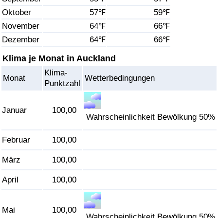
Oktober
57℉
59℉
Gesundheitsversorgung
November
64℉
66℉
Dezember
64℉
66℉
Gesundheitsversorgungs-Index (aktuell)
Klima je Monat in Auckland
Gesundheitsversorgungs-Index
Klima-
Monat
Wetterbedingungen
Punktzahl
Gesundheitsversorgungs-Index nach Land
Januar
100,00
Umweltverschmutzung
Wahrscheinlichkeit Bewölkung 50%
Februar
100,00
Umweltverschmutzungs-Index (aktuell)
März
100,00
Verschmutzungsindex
April
100,00
Umweltverschmutzungs-Index nach Land
Mai
100,00
Verkehr
Wahrscheinlichkeit Bewölkung 50%