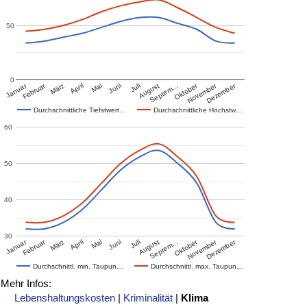
50
0
Januar
Februar
Oktober
November
Dezember
März
April
Mai
Juni
Juli
August
Septem…
Durchschnittliche Tiefstwert…
Durchschnittliche Höchstw…
60
50
40
30
Januar
Februar
Oktober
November
Dezember
März
April
Mai
Juni
Juli
August
Septem…
Durchschnittl. min. Taupun…
Durchschnittl. max. Taupun…
Mehr Infos:
Lebenshaltungskosten
|
Kriminalität
|
Klima