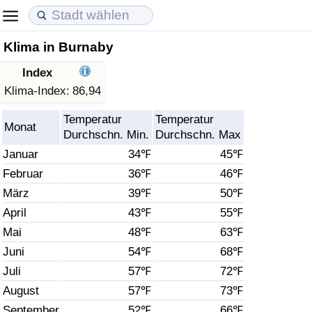
Klima in Burnaby
Lebenshaltungskosten
Immobilienpreise
Lebensqualität
Index
Lebenshaltungskosten-Index (aktuell)
Immobilienpreis-Index (aktuell)
Lebensqualität-Index
Klima-Index:
86,94
Temperatur
Temperatur
Lebenshaltungskosten-Index
Immobilienpreis-Index
Lebensqualität-Index (aktuell)
Monat
Durchschn. Min.
Durchschn. Max
Januar
34℉
45℉
Lebenshaltungskosten-Index nach Land
Immobilienpreis-Index nach Land
Lebensqualitätsindex nach Land
Februar
36℉
46℉
März
39℉
50℉
in Akaba
Kriminalität
April
43℉
55℉
Kriminalitäts-Index (aktuell)
Mai
48℉
63℉
Juni
54℉
68℉
Kriminalitäts-Index
Juli
57℉
72℉
August
57℉
73℉
Kriminalitätsindex nach Land
September
52℉
66℉