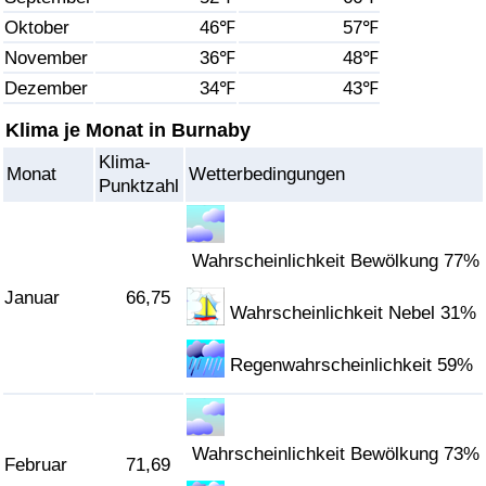
Oktober
46℉
57℉
Gesundheitsversorgung
November
36℉
48℉
Dezember
34℉
43℉
Gesundheitsversorgungs-Index (aktuell)
Klima je Monat in Burnaby
Gesundheitsversorgungs-Index
Klima-
Monat
Wetterbedingungen
Punktzahl
Gesundheitsversorgungs-Index nach Land
Umweltverschmutzung
Wahrscheinlichkeit Bewölkung 77%
Januar
66,75
Wahrscheinlichkeit Nebel 31%
Umweltverschmutzungs-Index (aktuell)
Regenwahrscheinlichkeit 59%
Verschmutzungsindex
Umweltverschmutzungs-Index nach Land
Wahrscheinlichkeit Bewölkung 73%
Februar
71,69
Verkehr