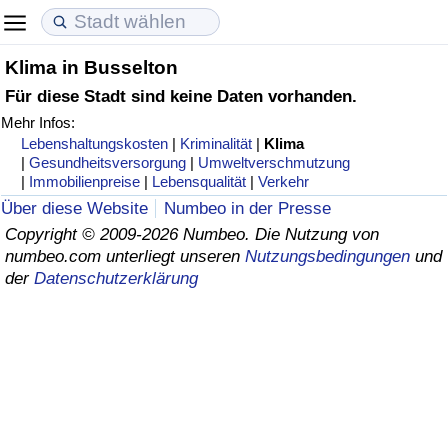
Klima in Busselton
Lebenshaltungskosten
Immobilienpreise
Lebensqualität
Für diese Stadt sind keine Daten vorhanden.
Mehr Infos:
Lebenshaltungskosten-Index (aktuell)
Immobilienpreis-Index (aktuell)
Lebensqualität-Index
Lebenshaltungskosten
|
Kriminalität
|
Klima
|
Gesundheitsversorgung
|
Umweltverschmutzung
Lebenshaltungskosten-Index
Immobilienpreis-Index
Lebensqualität-Index (aktuell)
|
Immobilienpreise
|
Lebensqualität
|
Verkehr
Über diese Website
Numbeo in der Presse
Lebenshaltungskosten-Index nach Land
Immobilienpreis-Index nach Land
Lebensqualitätsindex nach Land
Copyright © 2009-2026 Numbeo. Die Nutzung von
numbeo.com unterliegt unseren
Nutzungsbedingungen
und
der
Datenschutzerklärung
in Akaba
Kriminalität
Kriminalitäts-Index (aktuell)
Kriminalitäts-Index
Kriminalitätsindex nach Land