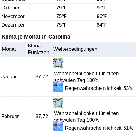
Oktober
79℉
90℉
Gesundheitsversorgung
November
75℉
86℉
Dezember
75℉
84℉
Gesundheitsversorgungs-Index (aktuell)
Klima je Monat in Carolina
Gesundheitsversorgungs-Index
Klima-
Monat
Wetterbedingungen
Punktzahl
Gesundheitsversorgungs-Index nach Land
Umweltverschmutzung
Wahrscheinlichkeit für einen
Januar
87,72
schwülen Tag 100%
Regenwahrscheinlichkeit 53%
Umweltverschmutzungs-Index (aktuell)
Verschmutzungsindex
Wahrscheinlichkeit für einen
Februar
87,72
Umweltverschmutzungs-Index nach Land
schwülen Tag 100%
Regenwahrscheinlichkeit 51%
Verkehr