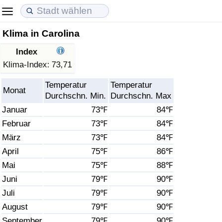
Klima in Carolina
Lebenshaltungskosten
Immobilienpreise
Lebensqualität
Index
Lebenshaltungskosten-Index (aktuell)
Immobilienpreis-Index (aktuell)
Lebensqualität-Index
Klima-Index:
73,71
Temperatur
Temperatur
Lebenshaltungskosten-Index
Immobilienpreis-Index
Lebensqualität-Index (aktuell)
Monat
Durchschn. Min.
Durchschn. Max
Januar
73℉
84℉
Lebenshaltungskosten-Index nach Land
Immobilienpreis-Index nach Land
Lebensqualitätsindex nach Land
Februar
73℉
84℉
März
73℉
84℉
in Akaba
Kriminalität
April
75℉
86℉
Kriminalitäts-Index (aktuell)
Mai
75℉
88℉
Juni
79℉
90℉
Kriminalitäts-Index
Juli
79℉
90℉
August
79℉
90℉
Kriminalitätsindex nach Land
September
79℉
90℉