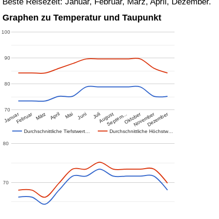
Beste Reisezeit: Januar, Februar, März, April, Dezember.
Graphen zu Temperatur und Taupunkt
100
90
80
70
Januar
Februar
Oktober
November
Dezember
März
April
Mai
Juni
Juli
August
Septem…
Durchschnittliche Tiefstwert…
Durchschnittliche Höchstw…
80
70