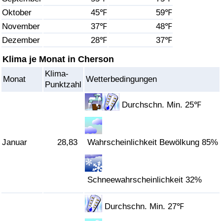
Oktober
45℉
59℉
Gesundheitsversorgung
November
37℉
48℉
Dezember
28℉
37℉
Gesundheitsversorgungs-Index (aktuell)
Klima je Monat in Cherson
Gesundheitsversorgungs-Index
Klima-
Monat
Wetterbedingungen
Punktzahl
Gesundheitsversorgungs-Index nach Land
Durchschn. Min. 25℉
Umweltverschmutzung
Januar
28,83
Wahrscheinlichkeit Bewölkung 85%
Umweltverschmutzungs-Index (aktuell)
Verschmutzungsindex
Schneewahrscheinlichkeit 32%
Umweltverschmutzungs-Index nach Land
Durchschn. Min. 27℉
Verkehr