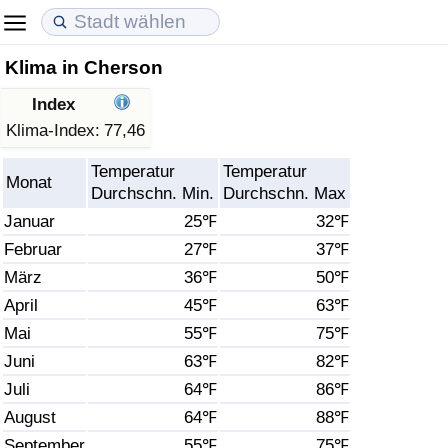
Klima in Cherson
Lebenshaltungskosten
Immobilienpreise
Lebensqualität
Index
Lebenshaltungskosten-Index (aktuell)
Immobilienpreis-Index (aktuell)
Lebensqualität-Index
Klima-Index:
77,46
Temperatur
Temperatur
Lebenshaltungskosten-Index
Immobilienpreis-Index
Lebensqualität-Index (aktuell)
Monat
Durchschn. Min.
Durchschn. Max
Januar
25℉
32℉
Lebenshaltungskosten-Index nach Land
Immobilienpreis-Index nach Land
Lebensqualitätsindex nach Land
Februar
27℉
37℉
März
36℉
50℉
in Akaba
Kriminalität
April
45℉
63℉
Kriminalitäts-Index (aktuell)
Mai
55℉
75℉
Juni
63℉
82℉
Kriminalitäts-Index
Juli
64℉
86℉
August
64℉
88℉
Kriminalitätsindex nach Land
September
55℉
75℉