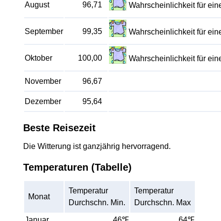
August
96,71
Wahrscheinlichkeit für e
September
99,35
Wahrscheinlichkeit für e
Oktober
100,00
Wahrscheinlichkeit für e
November
96,67
Dezember
95,64
Beste Reisezeit
Die Witterung ist ganzjährig hervorragend.
Temperaturen (Tabelle)
Temperatur
Temperatur
Monat
Durchschn. Min.
Durchschn. Max
Januar
46℉
64℉