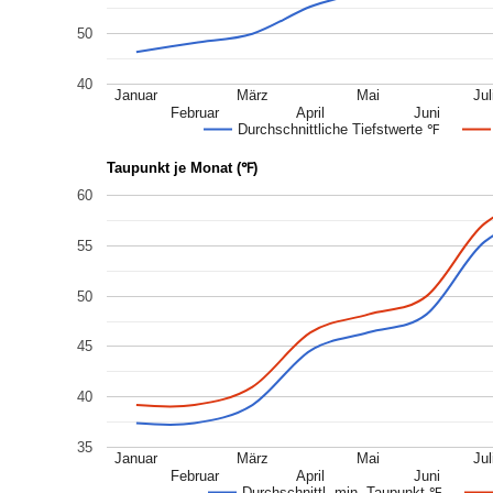
50
40
Januar
März
Mai
Jul
Februar
April
Juni
Durchschnittliche Tiefstwerte ℉
Taupunkt je Monat (℉)
60
55
50
45
40
35
Januar
März
Mai
Jul
Februar
April
Juni
Durchschnittl. min. Taupunkt ℉