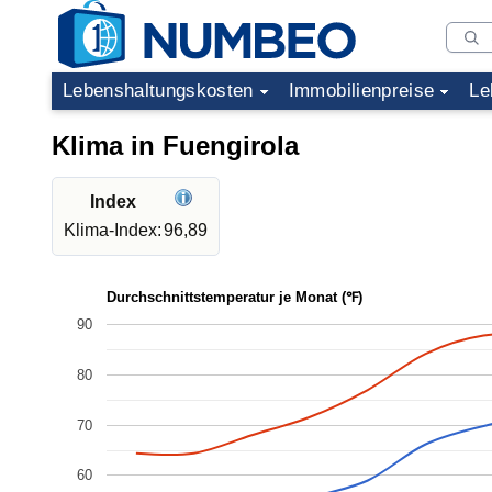
Lebenshaltungskosten
Immobilienpreise
Le
Klima in Fuengirola
Index
Klima-Index:
96,89
Durchschnittstemperatur je Monat (℉)
90
80
70
60