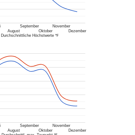
i
September
November
August
Oktober
Dezember
Durchschnittliche Höchstwerte ℉
i
September
November
August
Oktober
Dezember
Durchschnittl. max. Taupunkt ℉