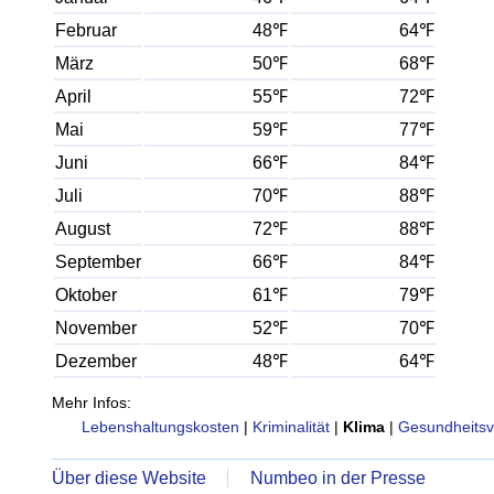
Februar
48℉
64℉
März
50℉
68℉
April
55℉
72℉
Mai
59℉
77℉
Juni
66℉
84℉
Juli
70℉
88℉
August
72℉
88℉
September
66℉
84℉
Oktober
61℉
79℉
November
52℉
70℉
Dezember
48℉
64℉
Mehr Infos:
Lebenshaltungskosten
|
Kriminalität
|
Klima
|
Gesundheitsv
Über diese Website
Numbeo in der Presse