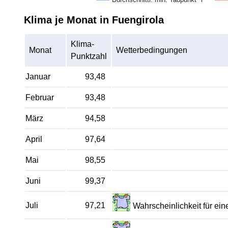
Klima je Monat in Fuengirola
Klima-
Monat
Wetterbedingungen
Punktzahl
Januar
93,48
Februar
93,48
März
94,58
April
97,64
Mai
98,55
Juni
99,37
Juli
97,21
Wahrscheinlichkeit für e