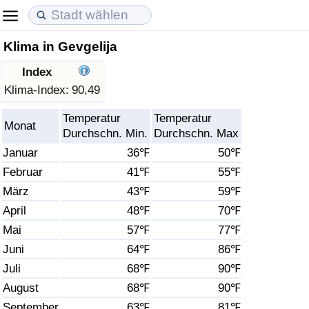
Klima in Gevgelija
Lebenshaltungskosten
Immobilienpreise
Lebensqualität
Index
Lebenshaltungskosten-Index (aktuell)
Immobilienpreis-Index (aktuell)
Lebensqualität-Index
Klima-Index:
90,49
Temperatur
Temperatur
Lebenshaltungskosten-Index
Immobilienpreis-Index
Lebensqualität-Index (aktuell)
Monat
Durchschn. Min.
Durchschn. Max
Januar
36℉
50℉
Lebenshaltungskosten-Index nach Land
Immobilienpreis-Index nach Land
Lebensqualitätsindex nach Land
Februar
41℉
55℉
März
43℉
59℉
in Akaba
Kriminalität
April
48℉
70℉
Kriminalitäts-Index (aktuell)
Mai
57℉
77℉
Juni
64℉
86℉
Kriminalitäts-Index
Juli
68℉
90℉
August
68℉
90℉
Kriminalitätsindex nach Land
September
63℉
81℉