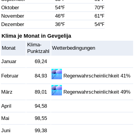
Oktober
54℉
70℉
Gesundheitsversorgung
November
46℉
61℉
Dezember
36℉
54℉
Gesundheitsversorgungs-Index (aktuell)
Klima je Monat in Gevgelija
Gesundheitsversorgungs-Index
Klima-
Monat
Wetterbedingungen
Punktzahl
Gesundheitsversorgungs-Index nach Land
Januar
69,24
Umweltverschmutzung
Februar
84,93
Regenwahrscheinlichkeit 41%
Umweltverschmutzungs-Index (aktuell)
März
89,01
Regenwahrscheinlichkeit 49%
Verschmutzungsindex
April
94,58
Umweltverschmutzungs-Index nach Land
Mai
98,55
Juni
99,38
Verkehr