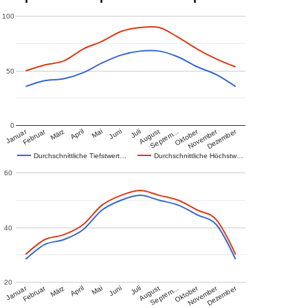
100
50
0
Januar
Februar
Oktober
November
Dezember
März
April
Mai
Juni
Juli
August
Septem…
Durchschnittliche Tiefstwert…
Durchschnittliche Höchstw…
60
40
20
Januar
Februar
Oktober
November
Dezember
März
April
Mai
Juni
Juli
August
Septem…