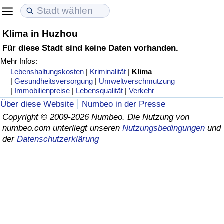
Klima in Huzhou
Lebenshaltungskosten
Immobilienpreise
Lebensqualität
Für diese Stadt sind keine Daten vorhanden.
Mehr Infos:
Lebenshaltungskosten-Index (aktuell)
Immobilienpreis-Index (aktuell)
Lebensqualität-Index
Lebenshaltungskosten
|
Kriminalität
|
Klima
|
Gesundheitsversorgung
|
Umweltverschmutzung
Lebenshaltungskosten-Index
Immobilienpreis-Index
Lebensqualität-Index (aktuell)
|
Immobilienpreise
|
Lebensqualität
|
Verkehr
Über diese Website
Numbeo in der Presse
Lebenshaltungskosten-Index nach Land
Immobilienpreis-Index nach Land
Lebensqualitätsindex nach Land
Copyright © 2009-2026 Numbeo. Die Nutzung von
numbeo.com unterliegt unseren
Nutzungsbedingungen
und
der
Datenschutzerklärung
in Akaba
Kriminalität
Kriminalitäts-Index (aktuell)
Kriminalitäts-Index
Kriminalitätsindex nach Land