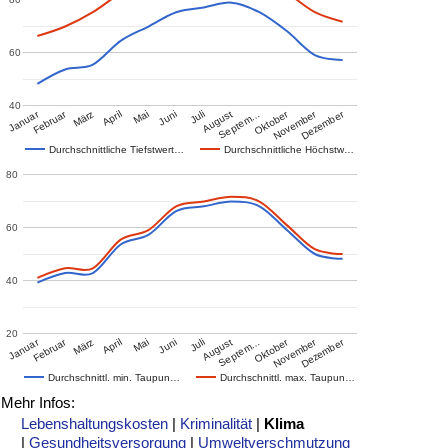
60
40
Januar
Februar
Oktober
November
Dezember
März
April
Mai
Juni
Juli
August
Septem…
Durchschnittliche Tiefstwert…
Durchschnittliche Höchstw…
80
60
40
20
Januar
Februar
Oktober
November
Dezember
März
April
Mai
Juni
Juli
August
Septem…
Durchschnittl. min. Taupun…
Durchschnittl. max. Taupun…
Mehr Infos:
Lebenshaltungskosten
|
Kriminalität
|
Klima
|
Gesundheitsversorgung
|
Umweltverschmutzung