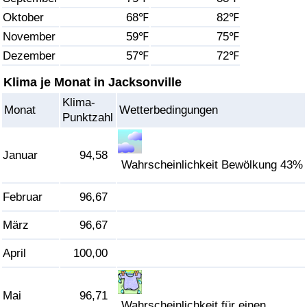
Oktober
68℉
82℉
Gesundheitsversorgung
November
59℉
75℉
Dezember
57℉
72℉
Gesundheitsversorgungs-Index (aktuell)
Klima je Monat in Jacksonville
Gesundheitsversorgungs-Index
Klima-
Monat
Wetterbedingungen
Punktzahl
Gesundheitsversorgungs-Index nach Land
Januar
94,58
Umweltverschmutzung
Wahrscheinlichkeit Bewölkung 43%
Februar
96,67
Umweltverschmutzungs-Index (aktuell)
März
96,67
Verschmutzungsindex
April
100,00
Umweltverschmutzungs-Index nach Land
Mai
96,71
Verkehr
Wahrscheinlichkeit für einen