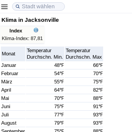
Klima in Jacksonville
Lebenshaltungskosten
Immobilienpreise
Lebensqualität
Index
Lebenshaltungskosten-Index (aktuell)
Immobilienpreis-Index (aktuell)
Lebensqualität-Index
Klima-Index:
87,81
Temperatur
Temperatur
Lebenshaltungskosten-Index
Immobilienpreis-Index
Lebensqualität-Index (aktuell)
Monat
Durchschn. Min.
Durchschn. Max
Januar
48℉
66℉
Lebenshaltungskosten-Index nach Land
Immobilienpreis-Index nach Land
Lebensqualitätsindex nach Land
Februar
54℉
70℉
März
55℉
75℉
in Akaba
Kriminalität
April
64℉
82℉
Kriminalitäts-Index (aktuell)
Mai
70℉
88℉
Juni
75℉
91℉
Kriminalitäts-Index
Juli
77℉
93℉
August
79℉
93℉
Kriminalitätsindex nach Land
September
75℉
88℉