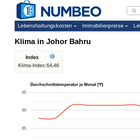
Lebenshaltungskosten
Immobilienpreise
Le
Klima in Johor Bahru
Index
Klima-Index:
64,46
Durchschnittstemperatur je Monat (℉)
95
90
85