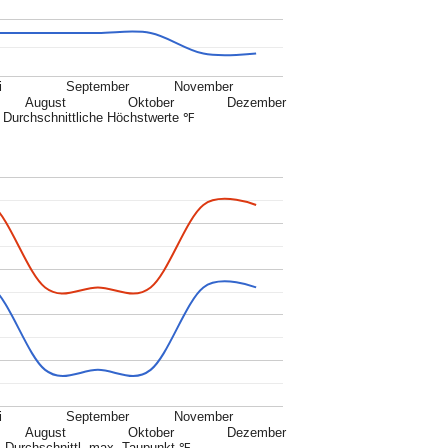
i
September
November
August
Oktober
Dezember
Durchschnittliche Höchstwerte ℉
i
September
November
August
Oktober
Dezember
Durchschnittl. max. Taupunkt ℉