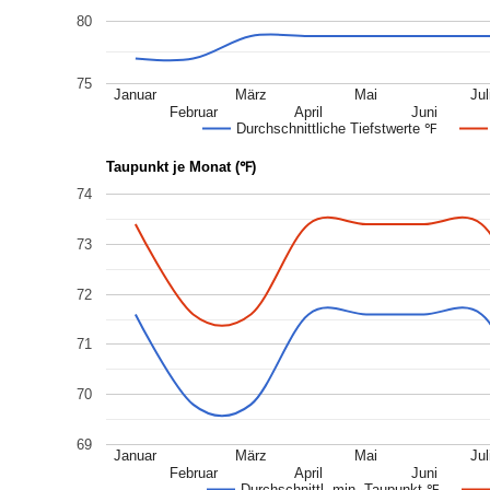
80
75
Januar
März
Mai
Jul
Februar
April
Juni
Durchschnittliche Tiefstwerte ℉
Taupunkt je Monat (℉)
74
73
72
71
70
69
Januar
März
Mai
Jul
Februar
April
Juni
Durchschnittl. min. Taupunkt ℉