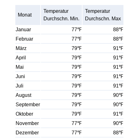
Temperatur
Temperatur
Monat
Durchschn. Min.
Durchschn. Max
Januar
77℉
88℉
Februar
77℉
88℉
März
79℉
91℉
April
79℉
91℉
Mai
79℉
91℉
Juni
79℉
91℉
Juli
79℉
91℉
August
79℉
90℉
September
79℉
90℉
Oktober
79℉
91℉
November
77℉
90℉
Dezember
77℉
88℉