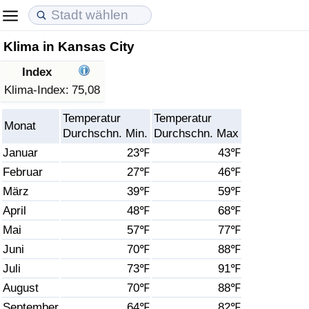
Klima in Kansas City
Lebenshaltungskosten
Immobilienpreise
Lebensqualität
Index
Lebenshaltungskosten-Index (aktuell)
Immobilienpreis-Index (aktuell)
Lebensqualität-Index
Klima-Index:
75,08
Temperatur
Temperatur
Lebenshaltungskosten-Index
Immobilienpreis-Index
Lebensqualität-Index (aktuell)
Monat
Durchschn. Min.
Durchschn. Max
Januar
23℉
43℉
Lebenshaltungskosten-Index nach Land
Immobilienpreis-Index nach Land
Lebensqualitätsindex nach Land
Februar
27℉
46℉
März
39℉
59℉
in Akaba
Kriminalität
April
48℉
68℉
Kriminalitäts-Index (aktuell)
Mai
57℉
77℉
Juni
70℉
88℉
Kriminalitäts-Index
Juli
73℉
91℉
August
70℉
88℉
Kriminalitätsindex nach Land
September
64℉
82℉