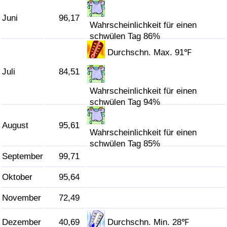
Juni
96,17
Verkehrs-Index
Wahrscheinlichkeit für einen
schwülen Tag 86%
Verkehrs-Index (aktuell)
Durchschn. Max. 91℉
Juli
84,51
Verkehrs-Index nach Land
Wahrscheinlichkeit für einen
schwülen Tag 94%
August
95,61
Wahrscheinlichkeit für einen
schwülen Tag 85%
September
99,71
Oktober
95,64
November
72,49
Dezember
40,69
Durchschn. Min. 28℉