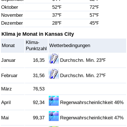
Oktober
52℉
72℉
Gesundheitsversorgung
November
37℉
57℉
Dezember
28℉
45℉
Gesundheitsversorgungs-Index (aktuell)
Klima je Monat in Kansas City
Gesundheitsversorgungs-Index
Klima-
Monat
Wetterbedingungen
Punktzahl
Gesundheitsversorgungs-Index nach Land
Januar
16,35
Durchschn. Min. 23℉
Umweltverschmutzung
Februar
31,56
Durchschn. Min. 27℉
Umweltverschmutzungs-Index (aktuell)
März
76,53
Verschmutzungsindex
April
92,34
Regenwahrscheinlichkeit 46%
Umweltverschmutzungs-Index nach Land
Mai
99,37
Regenwahrscheinlichkeit 47%
Verkehr