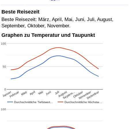
Beste Reisezeit
Beste Reisezeit: März, April, Mai, Juni, Juli, August,
September, Oktober, November.
Graphen zu Temperatur und Taupunkt
100
50
0
Januar
Februar
Oktober
November
Dezember
März
April
Mai
Juni
Juli
August
Septem…
Durchschnittliche Tiefstwert…
Durchschnittliche Höchstw…
100