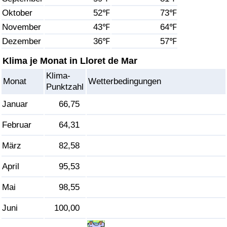
Oktober
52℉
73℉
Gesundheitsversorgung
November
43℉
64℉
Dezember
36℉
57℉
Gesundheitsversorgungs-Index (aktuell)
Klima je Monat in Lloret de Mar
Gesundheitsversorgungs-Index
Klima-
Monat
Wetterbedingungen
Punktzahl
Gesundheitsversorgungs-Index nach Land
Januar
66,75
Umweltverschmutzung
Februar
64,31
März
82,58
Umweltverschmutzungs-Index (aktuell)
April
95,53
Verschmutzungsindex
Mai
98,55
Umweltverschmutzungs-Index nach Land
Juni
100,00
Verkehr