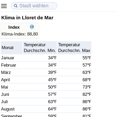
Klima in Lloret de Mar
Lebenshaltungskosten
Immobilienpreise
Lebensqualität
Index
Lebenshaltungskosten-Index (aktuell)
Immobilienpreis-Index (aktuell)
Lebensqualität-Index
Klima-Index:
88,80
Temperatur
Temperatur
Lebenshaltungskosten-Index
Immobilienpreis-Index
Lebensqualität-Index (aktuell)
Monat
Durchschn. Min.
Durchschn. Max
Januar
34℉
55℉
Lebenshaltungskosten-Index nach Land
Immobilienpreis-Index nach Land
Lebensqualitätsindex nach Land
Februar
34℉
57℉
März
39℉
63℉
in Akaba
Kriminalität
April
45℉
68℉
Kriminalitäts-Index (aktuell)
Mai
50℉
73℉
Juni
57℉
82℉
Kriminalitäts-Index
Juli
63℉
86℉
August
64℉
86℉
Kriminalitätsindex nach Land
September
59℉
81℉