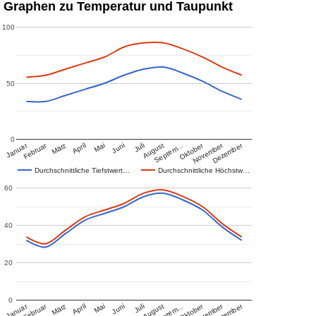
Graphen zu Temperatur und Taupunkt
100
50
0
Januar
Februar
Oktober
November
Dezember
März
April
Mai
Juni
Juli
August
Septem…
Durchschnittliche Tiefstwert…
Durchschnittliche Höchstw…
60
40
20
0
Januar
Februar
Oktober
November
Dezember
März
April
Mai
Juni
Juli
August
Septem…