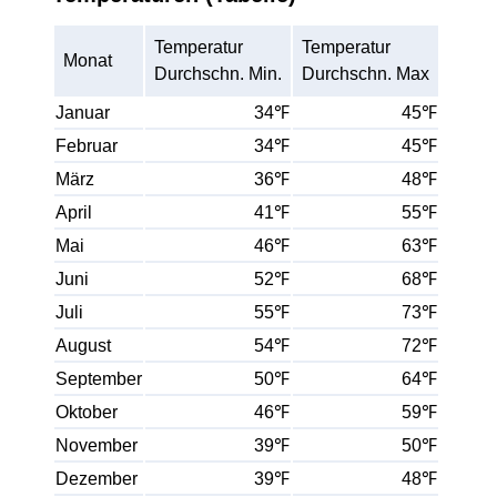
Temperatur
Temperatur
Monat
Durchschn. Min.
Durchschn. Max
Januar
34℉
45℉
Februar
34℉
45℉
März
36℉
48℉
April
41℉
55℉
Mai
46℉
63℉
Juni
52℉
68℉
Juli
55℉
73℉
August
54℉
72℉
September
50℉
64℉
Oktober
46℉
59℉
November
39℉
50℉
Dezember
39℉
48℉