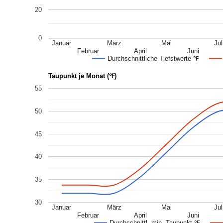
20
0
Januar
März
Mai
Jul
Februar
April
Juni
Durchschnittliche Tiefstwerte ℉
Taupunkt je Monat (℉)
55
50
45
40
35
30
Januar
März
Mai
Jul
Februar
April
Juni
Durchschnittl. min. Taupunkt ℉