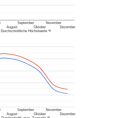
i
September
November
August
Oktober
Dezember
Durchschnittliche Höchstwerte ℉
i
September
November
August
Oktober
Dezember
Durchschnittl. max. Taupunkt ℉