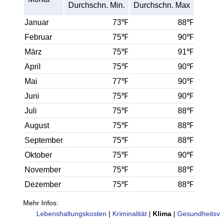
Durchschn. Min.
Durchschn. Max
Januar
73℉
88℉
Februar
75℉
90℉
März
75℉
91℉
April
75℉
90℉
Mai
77℉
90℉
Juni
75℉
90℉
Juli
75℉
88℉
August
75℉
88℉
September
75℉
88℉
Oktober
75℉
90℉
November
75℉
88℉
Dezember
75℉
88℉
Mehr Infos:
Lebenshaltungskosten
|
Kriminalität
|
Klima
|
Gesundheitsv