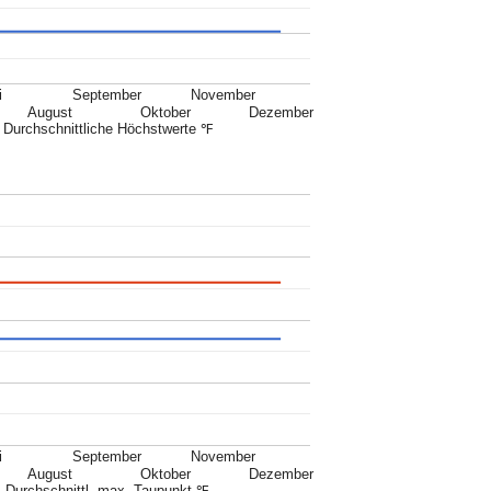
i
September
November
August
Oktober
Dezember
Durchschnittliche Höchstwerte ℉
i
September
November
August
Oktober
Dezember
Durchschnittl. max. Taupunkt ℉