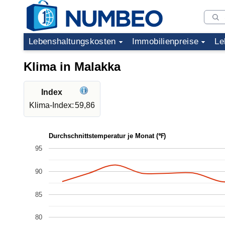
Lebenshaltungskosten
Immobilienpreise
Le
Klima in Malakka
Index
Klima-Index:
59,86
Durchschnittstemperatur je Monat (℉)
95
90
85
80