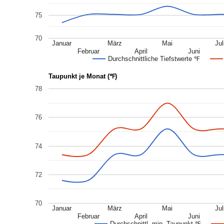
75
70
Januar
März
Mai
Jul
Februar
April
Juni
Durchschnittliche Tiefstwerte ℉
Taupunkt je Monat (℉)
78
76
74
72
70
Januar
März
Mai
Jul
Februar
April
Juni
Durchschnittl. min. Taupunkt ℉