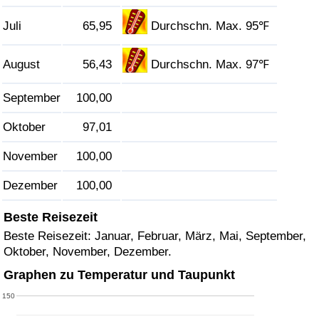
Juli
65,95
Durchschn. Max. 95℉
Verkehrs-Index
August
56,43
Durchschn. Max. 97℉
Verkehrs-Index (aktuell)
September
100,00
Verkehrs-Index nach Land
Oktober
97,01
November
100,00
Dezember
100,00
Beste Reisezeit
Beste Reisezeit: Januar, Februar, März, Mai, September,
Oktober, November, Dezember.
Graphen zu Temperatur und Taupunkt
150