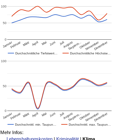
100
50
0
Januar
Februar
Oktober
November
Dezember
März
April
Mai
Juni
Juli
August
Septem…
Durchschnittliche Tiefstwert…
Durchschnittliche Höchstw…
100
50
0
Januar
Februar
Oktober
November
Dezember
März
April
Mai
Juni
Juli
August
Septem…
Durchschnittl. min. Taupun…
Durchschnittl. max. Taupun…
Mehr Infos:
Lebenshaltungskosten
|
Kriminalität
|
Klima