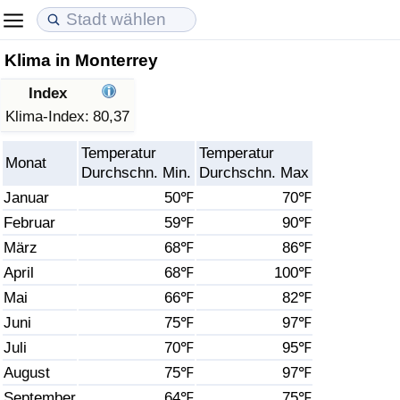
Klima in Monterrey
Lebenshaltungskosten
Immobilienpreise
Lebensqualität
Index
Lebenshaltungskosten-Index (aktuell)
Immobilienpreis-Index (aktuell)
Lebensqualität-Index
Klima-Index:
80,37
Temperatur
Temperatur
Lebenshaltungskosten-Index
Immobilienpreis-Index
Lebensqualität-Index (aktuell)
Monat
Durchschn. Min.
Durchschn. Max
Januar
50℉
70℉
Lebenshaltungskosten-Index nach Land
Immobilienpreis-Index nach Land
Lebensqualitätsindex nach Land
Februar
59℉
90℉
März
68℉
86℉
in Akaba
Kriminalität
April
68℉
100℉
Kriminalitäts-Index (aktuell)
Mai
66℉
82℉
Juni
75℉
97℉
Kriminalitäts-Index
Juli
70℉
95℉
August
75℉
97℉
Kriminalitätsindex nach Land
September
64℉
75℉