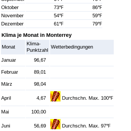
Oktober
73℉
86℉
Gesundheitsversorgung
November
54℉
59℉
Dezember
61℉
79℉
Gesundheitsversorgungs-Index (aktuell)
Klima je Monat in Monterrey
Gesundheitsversorgungs-Index
Klima-
Monat
Wetterbedingungen
Punktzahl
Gesundheitsversorgungs-Index nach Land
Januar
96,67
Umweltverschmutzung
Februar
89,01
März
98,04
Umweltverschmutzungs-Index (aktuell)
April
4,67
Durchschn. Max. 100℉
Verschmutzungsindex
Mai
100,00
Umweltverschmutzungs-Index nach Land
Juni
56,69
Durchschn. Max. 97℉
Verkehr