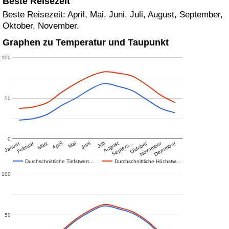
Beste Reisezeit
Beste Reisezeit: April, Mai, Juni, Juli, August, September,
Oktober, November.
Graphen zu Temperatur und Taupunkt
100
50
0
Januar
Februar
Oktober
November
Dezember
März
April
Mai
Juni
Juli
August
Septem…
Durchschnittliche Tiefstwert…
Durchschnittliche Höchstw…
100
50