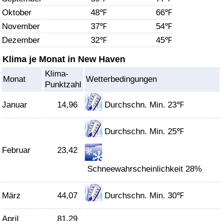
Oktober
48℉
66℉
Gesundheitsversorgung
November
37℉
54℉
Dezember
32℉
45℉
Gesundheitsversorgungs-Index (aktuell)
Klima je Monat in New Haven
Gesundheitsversorgungs-Index
Klima-
Monat
Wetterbedingungen
Punktzahl
Gesundheitsversorgungs-Index nach Land
Januar
14,96
Durchschn. Min. 23℉
Umweltverschmutzung
Durchschn. Min. 25℉
Umweltverschmutzungs-Index (aktuell)
Februar
23,42
Verschmutzungsindex
Schneewahrscheinlichkeit 28%
Umweltverschmutzungs-Index nach Land
März
44,07
Durchschn. Min. 30℉
Verkehr
April
81,29