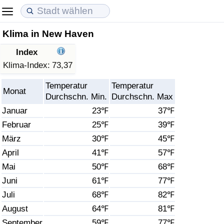
Klima in New Haven
Lebenshaltungskosten
Immobilienpreise
Lebensqualität
Index
Lebenshaltungskosten-Index (aktuell)
Immobilienpreis-Index (aktuell)
Lebensqualität-Index
Klima-Index:
73,37
Temperatur
Temperatur
Lebenshaltungskosten-Index
Immobilienpreis-Index
Lebensqualität-Index (aktuell)
Monat
Durchschn. Min.
Durchschn. Max
Januar
23℉
37℉
Lebenshaltungskosten-Index nach Land
Immobilienpreis-Index nach Land
Lebensqualitätsindex nach Land
Februar
25℉
39℉
März
30℉
45℉
in Akaba
Kriminalität
April
41℉
57℉
Kriminalitäts-Index (aktuell)
Mai
50℉
68℉
Juni
61℉
77℉
Kriminalitäts-Index
Juli
68℉
82℉
August
64℉
81℉
Kriminalitätsindex nach Land
September
59℉
77℉