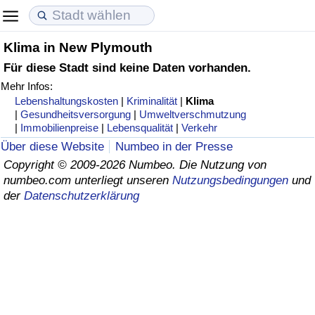
Klima in New Plymouth
Lebenshaltungskosten
Immobilienpreise
Lebensqualität
Für diese Stadt sind keine Daten vorhanden.
Mehr Infos:
Lebenshaltungskosten-Index (aktuell)
Immobilienpreis-Index (aktuell)
Lebensqualität-Index
Lebenshaltungskosten
|
Kriminalität
|
Klima
|
Gesundheitsversorgung
|
Umweltverschmutzung
Lebenshaltungskosten-Index
Immobilienpreis-Index
Lebensqualität-Index (aktuell)
|
Immobilienpreise
|
Lebensqualität
|
Verkehr
Über diese Website
Numbeo in der Presse
Lebenshaltungskosten-Index nach Land
Immobilienpreis-Index nach Land
Lebensqualitätsindex nach Land
Copyright © 2009-2026 Numbeo. Die Nutzung von
numbeo.com unterliegt unseren
Nutzungsbedingungen
und
der
Datenschutzerklärung
in Akaba
Kriminalität
Kriminalitäts-Index (aktuell)
Kriminalitäts-Index
Kriminalitätsindex nach Land