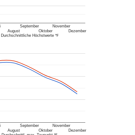
i
September
November
August
Oktober
Dezember
Durchschnittliche Höchstwerte ℉
i
September
November
August
Oktober
Dezember
Durchschnittl. max. Taupunkt ℉