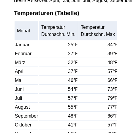
Beste Reisezeit: April, Mai, Juni, Juli, August, September
Temperaturen (Tabelle)
Temperatur
Temperatur
Monat
Durchschn. Min.
Durchschn. Max
Januar
25℉
34℉
Februar
27℉
39℉
März
32℉
48℉
April
37℉
57℉
Mai
46℉
66℉
Juni
54℉
73℉
Juli
57℉
79℉
August
55℉
77℉
September
48℉
66℉
Oktober
41℉
57℉