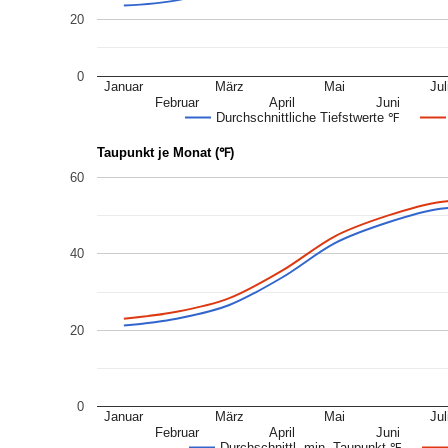
20
0
Januar
März
Mai
Jul
Februar
April
Juni
Durchschnittliche Tiefstwerte ℉
Taupunkt je Monat (℉)
60
40
20
0
Januar
März
Mai
Jul
Februar
April
Juni
Durchschnittl. min. Taupunkt ℉