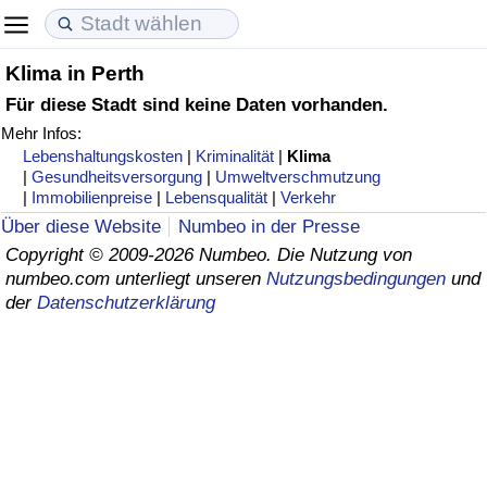
Klima in Perth
Lebenshaltungskosten
Immobilienpreise
Lebensqualität
Für diese Stadt sind keine Daten vorhanden.
Mehr Infos:
Lebenshaltungskosten-Index (aktuell)
Immobilienpreis-Index (aktuell)
Lebensqualität-Index
Lebenshaltungskosten
|
Kriminalität
|
Klima
|
Gesundheitsversorgung
|
Umweltverschmutzung
Lebenshaltungskosten-Index
Immobilienpreis-Index
Lebensqualität-Index (aktuell)
|
Immobilienpreise
|
Lebensqualität
|
Verkehr
Über diese Website
Numbeo in der Presse
Lebenshaltungskosten-Index nach Land
Immobilienpreis-Index nach Land
Lebensqualitätsindex nach Land
Copyright © 2009-2026 Numbeo. Die Nutzung von
numbeo.com unterliegt unseren
Nutzungsbedingungen
und
der
Datenschutzerklärung
in Akaba
Kriminalität
Kriminalitäts-Index (aktuell)
Kriminalitäts-Index
Kriminalitätsindex nach Land