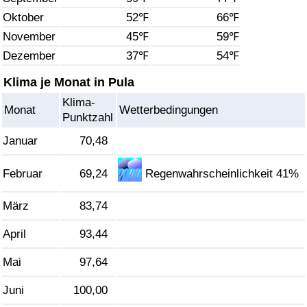
Oktober
52℉
66℉
Gesundheitsversorgung
November
45℉
59℉
Dezember
37℉
54℉
Gesundheitsversorgungs-Index (aktuell)
Klima je Monat in Pula
Gesundheitsversorgungs-Index
Klima-
Monat
Wetterbedingungen
Punktzahl
Gesundheitsversorgungs-Index nach Land
Januar
70,48
Umweltverschmutzung
Februar
69,24
Regenwahrscheinlichkeit 41%
Umweltverschmutzungs-Index (aktuell)
März
83,74
Verschmutzungsindex
April
93,44
Mai
97,64
Umweltverschmutzungs-Index nach Land
Juni
100,00
Verkehr