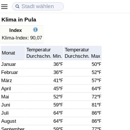
Klima in Pula
Lebenshaltungskosten
Immobilienpreise
Lebensqualität
Index
Lebenshaltungskosten-Index (aktuell)
Immobilienpreis-Index (aktuell)
Lebensqualität-Index
Klima-Index:
90,07
Temperatur
Temperatur
Lebenshaltungskosten-Index
Immobilienpreis-Index
Lebensqualität-Index (aktuell)
Monat
Durchschn. Min.
Durchschn. Max
Januar
36℉
50℉
Lebenshaltungskosten-Index nach Land
Immobilienpreis-Index nach Land
Lebensqualitätsindex nach Land
Februar
36℉
52℉
März
41℉
57℉
in Akaba
Kriminalität
April
45℉
64℉
Kriminalitäts-Index (aktuell)
Mai
52℉
72℉
Juni
59℉
81℉
Kriminalitäts-Index
Juli
64℉
86℉
August
64℉
86℉
Kriminalitätsindex nach Land
September
59℉
77℉