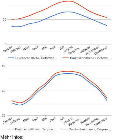
50
0
Januar
Februar
Oktober
November
Dezember
März
April
Mai
Juni
Juli
August
Septem…
Durchschnittliche Tiefstwert…
Durchschnittliche Höchstw…
60
40
20
Januar
Februar
Oktober
November
Dezember
März
April
Mai
Juni
Juli
August
Septem…
Durchschnittl. min. Taupun…
Durchschnittl. max. Taupun…
Mehr Infos: