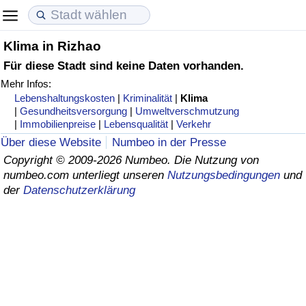
Klima in Rizhao
Lebenshaltungskosten
Immobilienpreise
Lebensqualität
Für diese Stadt sind keine Daten vorhanden.
Mehr Infos:
Lebenshaltungskosten-Index (aktuell)
Immobilienpreis-Index (aktuell)
Lebensqualität-Index
Lebenshaltungskosten
|
Kriminalität
|
Klima
|
Gesundheitsversorgung
|
Umweltverschmutzung
Lebenshaltungskosten-Index
Immobilienpreis-Index
Lebensqualität-Index (aktuell)
|
Immobilienpreise
|
Lebensqualität
|
Verkehr
Über diese Website
Numbeo in der Presse
Lebenshaltungskosten-Index nach Land
Immobilienpreis-Index nach Land
Lebensqualitätsindex nach Land
Copyright © 2009-2026 Numbeo. Die Nutzung von
numbeo.com unterliegt unseren
Nutzungsbedingungen
und
der
Datenschutzerklärung
in Akaba
Kriminalität
Kriminalitäts-Index (aktuell)
Kriminalitäts-Index
Kriminalitätsindex nach Land