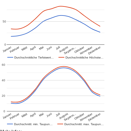
50
0
Januar
Februar
Oktober
November
Dezember
März
April
Mai
Juni
Juli
August
Septem…
Durchschnittliche Tiefstwert…
Durchschnittliche Höchstw…
60
40
20
0
Januar
Februar
Oktober
November
Dezember
März
April
Mai
Juni
Juli
August
Septem…
Durchschnittl. min. Taupun…
Durchschnittl. max. Taupun…