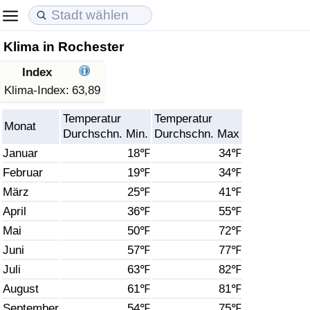
Klima in Rochester
Lebenshaltungskosten
Immobilienpreise
Lebensqualität
Index
Lebenshaltungskosten-Index (aktuell)
Immobilienpreis-Index (aktuell)
Lebensqualität-Index
Klima-Index:
63,89
Temperatur
Temperatur
Lebenshaltungskosten-Index
Immobilienpreis-Index
Lebensqualität-Index (aktuell)
Monat
Durchschn. Min.
Durchschn. Max
Januar
18℉
34℉
Lebenshaltungskosten-Index nach Land
Immobilienpreis-Index nach Land
Lebensqualitätsindex nach Land
Februar
19℉
34℉
März
25℉
41℉
in Akaba
Kriminalität
April
36℉
55℉
Kriminalitäts-Index (aktuell)
Mai
50℉
72℉
Juni
57℉
77℉
Kriminalitäts-Index
Juli
63℉
82℉
August
61℉
81℉
Kriminalitätsindex nach Land
September
54℉
75℉