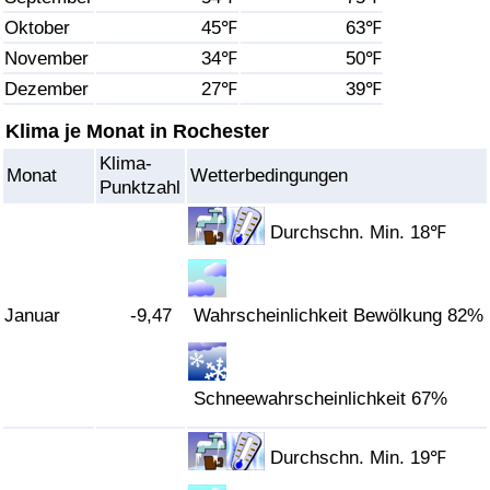
Oktober
45℉
63℉
Gesundheitsversorgung
November
34℉
50℉
Dezember
27℉
39℉
Gesundheitsversorgungs-Index (aktuell)
Klima je Monat in Rochester
Gesundheitsversorgungs-Index
Klima-
Monat
Wetterbedingungen
Punktzahl
Gesundheitsversorgungs-Index nach Land
Durchschn. Min. 18℉
Umweltverschmutzung
Januar
-9,47
Wahrscheinlichkeit Bewölkung 82%
Umweltverschmutzungs-Index (aktuell)
Verschmutzungsindex
Schneewahrscheinlichkeit 67%
Umweltverschmutzungs-Index nach Land
Durchschn. Min. 19℉
Verkehr