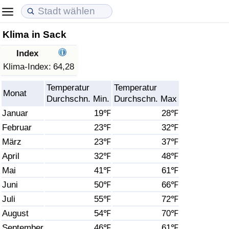
Klima in Sack
Lebenshaltungskosten
Immobilienpreise
Lebensqualität
Index
Lebenshaltungskosten-Index (aktuell)
Immobilienpreis-Index (aktuell)
Lebensqualität-Index
Klima-Index:
64,28
Temperatur
Temperatur
Lebenshaltungskosten-Index
Immobilienpreis-Index
Lebensqualität-Index (aktuell)
Monat
Durchschn. Min.
Durchschn. Max
Januar
19℉
28℉
Lebenshaltungskosten-Index nach Land
Immobilienpreis-Index nach Land
Lebensqualitätsindex nach Land
Februar
23℉
32℉
März
23℉
37℉
in Akaba
Kriminalität
April
32℉
48℉
Kriminalitäts-Index (aktuell)
Mai
41℉
61℉
Juni
50℉
66℉
Kriminalitäts-Index
Juli
55℉
72℉
August
54℉
70℉
Kriminalitätsindex nach Land
September
46℉
61℉