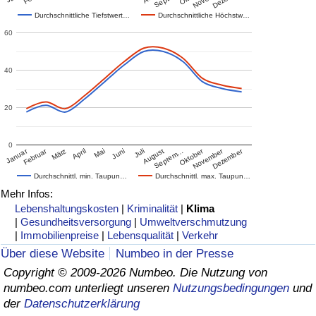
Durchschnittliche Tiefstwert…
Durchschnittliche Höchstw…
60
40
20
0
Januar
Februar
Oktober
November
Dezember
März
April
Mai
Juni
Juli
August
Septem…
Durchschnittl. min. Taupun…
Durchschnittl. max. Taupun…
Mehr Infos:
Lebenshaltungskosten
|
Kriminalität
|
Klima
|
Gesundheitsversorgung
|
Umweltverschmutzung
|
Immobilienpreise
|
Lebensqualität
|
Verkehr
Über diese Website
Numbeo in der Presse
Copyright © 2009-2026 Numbeo. Die Nutzung von
numbeo.com unterliegt unseren
Nutzungsbedingungen
und
der
Datenschutzerklärung