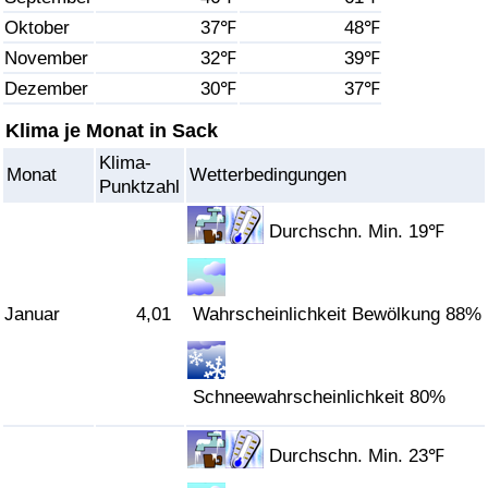
Oktober
37℉
48℉
Gesundheitsversorgung
November
32℉
39℉
Dezember
30℉
37℉
Gesundheitsversorgungs-Index (aktuell)
Klima je Monat in Sack
Gesundheitsversorgungs-Index
Klima-
Monat
Wetterbedingungen
Punktzahl
Gesundheitsversorgungs-Index nach Land
Durchschn. Min. 19℉
Umweltverschmutzung
Januar
4,01
Wahrscheinlichkeit Bewölkung 88%
Umweltverschmutzungs-Index (aktuell)
Verschmutzungsindex
Schneewahrscheinlichkeit 80%
Umweltverschmutzungs-Index nach Land
Durchschn. Min. 23℉
Verkehr