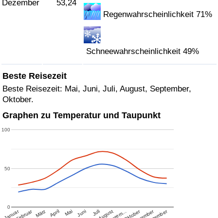
Dezember
53,24
Regenwahrscheinlichkeit 71%
Schneewahrscheinlichkeit 49%
Beste Reisezeit
Beste Reisezeit: Mai, Juni, Juli, August, September,
Oktober.
Graphen zu Temperatur und Taupunkt
100
50
0
Januar
Februar
Oktober
November
Dezember
März
April
Mai
Juni
Juli
August
Septem…