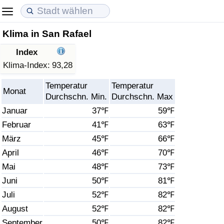
Klima in San Rafael
Lebenshaltungskosten
Immobilienpreise
Lebensqualität
Index
Lebenshaltungskosten-Index (aktuell)
Immobilienpreis-Index (aktuell)
Lebensqualität-Index
Klima-Index:
93,28
Temperatur
Temperatur
Lebenshaltungskosten-Index
Immobilienpreis-Index
Lebensqualität-Index (aktuell)
Monat
Durchschn. Min.
Durchschn. Max
Januar
37℉
59℉
Lebenshaltungskosten-Index nach Land
Immobilienpreis-Index nach Land
Lebensqualitätsindex nach Land
Februar
41℉
63℉
März
45℉
66℉
in Akaba
Kriminalität
April
46℉
70℉
Kriminalitäts-Index (aktuell)
Mai
48℉
73℉
Juni
50℉
81℉
Kriminalitäts-Index
Juli
52℉
82℉
August
52℉
82℉
Kriminalitätsindex nach Land
September
50℉
82℉