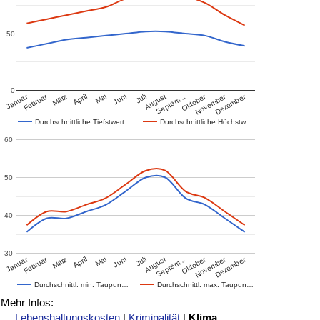
50
0
Januar
Februar
Oktober
November
Dezember
März
April
Mai
Juni
Juli
August
Septem…
Durchschnittliche Tiefstwert…
Durchschnittliche Höchstw…
60
50
40
30
Januar
Februar
Oktober
November
Dezember
März
April
Mai
Juni
Juli
August
Septem…
Durchschnittl. min. Taupun…
Durchschnittl. max. Taupun…
Mehr Infos:
Lebenshaltungskosten
|
Kriminalität
|
Klima