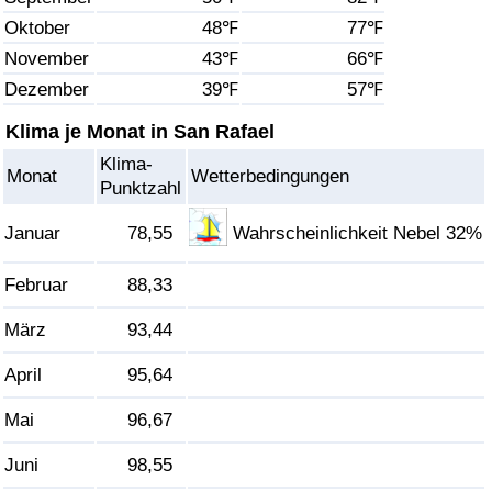
Oktober
48℉
77℉
Gesundheitsversorgung
November
43℉
66℉
Dezember
39℉
57℉
Gesundheitsversorgungs-Index (aktuell)
Klima je Monat in San Rafael
Gesundheitsversorgungs-Index
Klima-
Monat
Wetterbedingungen
Punktzahl
Gesundheitsversorgungs-Index nach Land
Januar
78,55
Wahrscheinlichkeit Nebel 32%
Umweltverschmutzung
Februar
88,33
Umweltverschmutzungs-Index (aktuell)
März
93,44
Verschmutzungsindex
April
95,64
Mai
96,67
Umweltverschmutzungs-Index nach Land
Juni
98,55
Verkehr